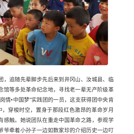
团，追随先辈脚步先后来到井冈山、汝城县、临
念馆等多处革命纪念地，寻找老一辈无产阶级革
岗情•中国梦”实践团的一员，这支获得团中央肯
中，穿梭时空，置身于那段红色激昂的革命岁月
有感触。她说团队在重走中国革命之路，参观学
爷爷牵着小孙子一边如数家珍的介绍历史一边叮