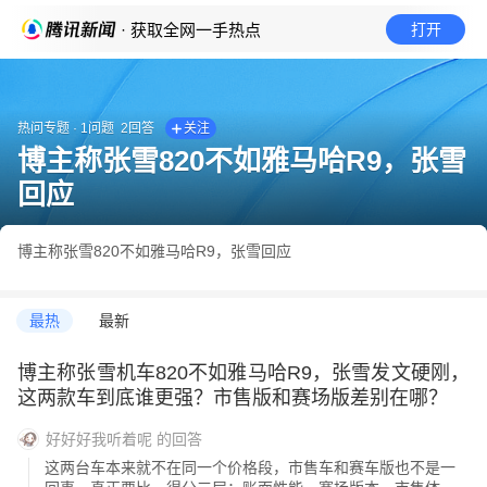
· 获取全网一手热点
打开
热问专题
·
1
问题
2
回答
关注
博主称张雪820不如雅马哈R9，张雪
回应
博主称张雪820不如雅马哈R9，张雪回应
最热
最新
博主称张雪机车820不如雅马哈R9，张雪发文硬刚，
这两款车到底谁更强？市售版和赛场版差别在哪？
好好好我听着呢
的回答
这两台车本来就不在同一个价格段，市售车和赛车版也不是一