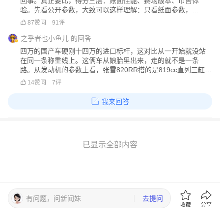
回事。真正要比，得分三层：账面性能、赛场版本、市售体
验。先看公开参数，大致可以这样理解：只看纸面参数，
820RR确实很猛。4万多元给到135匹级别的三缸仿赛，这在国
87
赞同
91
评
内市场非常有冲击力。R9虽然排量更大、扭矩更高，但最大马
力并不占优，价格却明显高出
之乎者也小鱼儿
的回答
四万的国产车硬刚十四万的进口标杆，这对比从一开始就没站
在同一条称重线上。这俩车从娘胎里出来，走的就不是一条
路。从发动机的参数上看，张雪820RR搭的是819cc直列三缸，
短行程大缸径的设计，明摆着就是冲着高转马力去的，135匹的
14
赞同
7
评
最大功率要到12000转才爆发，典型的赛道取向脾气。而雅马哈
R9的CP3
我来回答
已显示全部内容
有问题，问新闻妹
去提问
收藏
分享