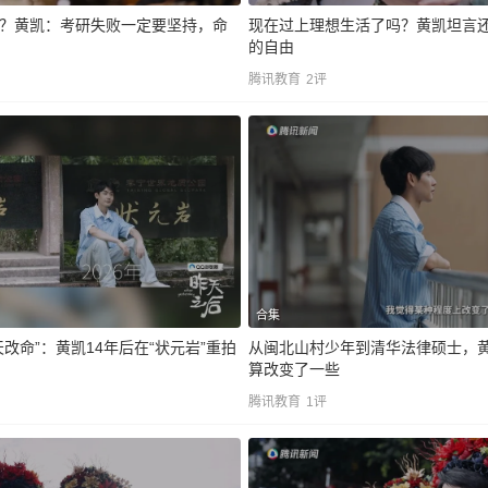
？黄凯：考研失败一定要坚持，命
现在过上理想生活了吗？黄凯坦言
的自由
腾讯教育
2
评
合集
改命”：黄凯14年后在“状元岩”重拍
从闽北山村少年到清华法律硕士，
算改变了一些
腾讯教育
1
评