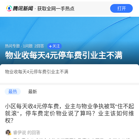
· 获取全网一手热点
打开
热问专题
·
1
问题
2
回答
关注
物业收每天4元停车费引业主不满
物业收每天4元停车费引业主不满
最热
最新
小区每天收4元停车费，业主与物业争执被骂“住不起
就滚”，停车费定价物业说了算吗？业主该如何维
权？
睿伊说
的回答