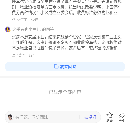
停车费定价难道全由物业说了算？答案肯定不是。先说定价规
则，物业没权限单方面定收费。按当地发改委说明，小区停车
费分两种情况：小区成立业委会后，收费标准必须物业和业委
会协商、业主大会表决通过才行。像江沁苑这种还没组建业委
28
赞同
52
评
会的新小区，只能严格照着前期物业服务合同来定价，不能物
业想收钱就临时涨价。这次4元/
之乎者也小鱼儿
的回答
买房本想安居乐业，结果花钱请个管家，管家反倒骑在业主头
上作威作福，这事儿搁谁不窝火？物业收停车费，定价权绝对
不是物业自己拍脑门说了算的，这背后有一套严密的逻辑和法
律底线。新闻的视频里，年长业主只是质疑收费突兀拿不出审
7
赞同
2
评
批明细，话音未落物业工作人员瞬间暴怒脏话脱口而出。后续
还反复辱骂业主是拦路狗，言语刻
我来回答
已显示全部内容
有问题，问新闻妹
去提问
收藏
分享