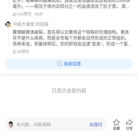
肚子。结果瞬间腹痛如绞。送医后发现腹腔出血竟高达1000多
毫升。——相当于体内近四分之一的血液流进了肚子里。 医生
诊断结果让人意外：黄体破裂！黄体是什么？为什么搓澡能搓
416
赞同
96
评
破？简单说，黄体是女性排卵后，卵巢里形成的一个黄体囊
肿，主要任务是分泌孕
中医大课堂
的回答
要理解黄体破裂，首先得认识黄体这个特殊的生理结构。黄体
并不是什么疾病，而是女性每个月都会自然形成的正常组织。
简单来说，卵巢排卵后，空的卵泡会迅速"变身"，形成一个富有
血管的腺体样结构，这就是黄体。因为它新鲜时呈黄色，所以
36
赞同
被称为"黄体"。这个看似不起眼的小东西，其实非常脆弱。黄体
位于卵巢表面，张力大、
我来回答
已显示全部内容
有问题，问新闻妹
去提问
收藏
分享