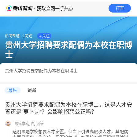
· 获取全网一手热点
打开
热问专题
·
1
问题
关注
贵州大学招聘要求配偶为本校在职博
士
贵州大学招聘要求配偶为本校在职博士
最热
最新
贵州大学招聘要求配偶为本校在职博士，这是人才安
置还是“萝卜岗”？会影响招聘公正吗？
飞跃本屯
的回答
这明显是学校想要人才安置，但当下引进高层次人才，其配偶