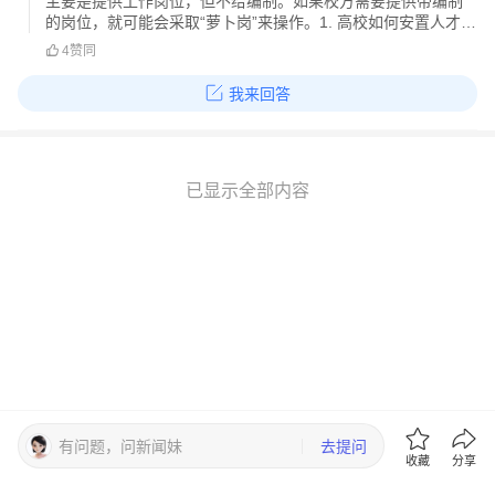
主要是提供工作岗位，但不给编制。如果校方需要提供带编制
的岗位，就可能会采取“萝卜岗”来操作。1. 高校如何安置人才配
偶?我国高校会为高层人才（主要是A/B类等领军人才或紧缺学
4
赞同
科博士）的配偶安排工作，将其作为人才安置的配套政策。具
体由各校自行规定，
我来回答
已显示全部内容
有问题，问新闻妹
去提问
收藏
分享