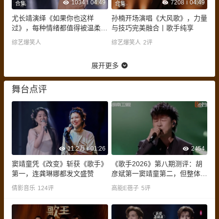
1034
04:49
7208
04:49
合集
合集
尤长靖演绎《如果你也这样
孙楠开场演唱《大风歌》，力量
过》，每种情绪都值得被温柔以
与技巧完美融合丨歌手纯享
待丨歌手纯享
综艺爆笑人
综艺爆笑人
2
评
展开更多
舞台点评
11.2万
01:26
2454
窦靖童凭《改变》斩获《歌手》
《歌手2026》第八期测评：胡
第一，连龚琳娜都发文盛赞
彦斌第一窦靖童第二，但整体平
平无奇？
倩影音乐
124
评
高能E蓓子
5
评