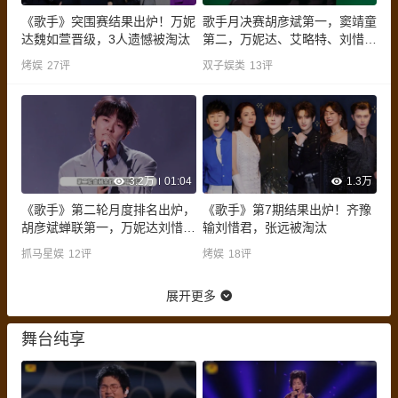
《歌手》突围赛结果出炉！万妮
歌手月决赛胡彦斌第一，窦靖童
达魏如萱晋级，3人遗憾被淘汰
第二，万妮达、艾略特、刘惜君
淘汰
烤娱
27
评
双子娱类
13
评
3.2万
01:04
1.3万
《歌手》第二轮月度排名出炉，
《歌手》第7期结果出炉！齐豫
胡彦斌蝉联第一，万妮达刘惜君
输刘惜君，张远被淘汰
等三人被淘汰
抓马星娱
12
评
烤娱
18
评
展开更多
舞台纯享