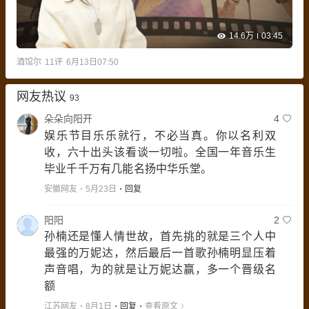
14.6万
03:45
酒馆尔
11
评
6月13日07:50
网友热议
93
朵朵向阳开
4
娱乐节目乐乐就行，不必当真。你以名利双
收，六十出头该看谈一切啦。全国一年音乐生
毕业千千万有几能名扬中华乐堂。
安徽网友
5月23日
回复
阳阳
2
孙楠还是懂人情世故，首先挑的就是三个人中
最强的万妮达，然后最后一首歌孙楠明显压着
声音唱，为的就是让万妮达赢，多一个晋级名
额
江苏网友
8月1日
回复
查看原文