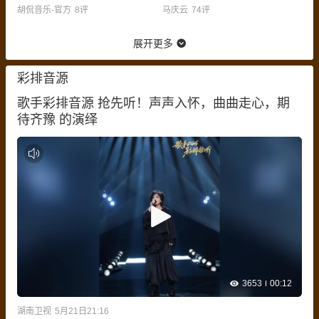
胡侃音乐-官方
8
评
马庆云
74
评
展开更多
彩排音源
歌手彩排音源 抢先听！声声入怀，曲曲走心，期
待齐豫 的演绎
3653
00:12
湖南卫视
5月21日21:16