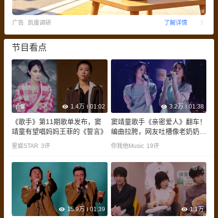
广告
凯度调研
了解详情
节目看点
1.4万
01:02
3.2万
01:38
合集
《歌手》第11期歌单发布，窦
窦靖童歌手《亲密爱人》翻车！
靖童有望唱妈妈王菲的《誓言》
编曲拉胯，网友吐槽像老奶奶说
梦话
星娱STAR
3
评
你我他Music
19
评
15.9万
01:39
1.1万