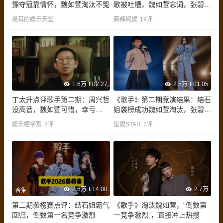
豫夺冠靠情怀，魏如萱淘汰不冤
歌被吐槽，魏如萱忘词，张碧晨
不稳
尧耳的娱乐天堂
麻辣烤娱
19
评
1.6万
02:27
2.5万
01:05
丁太升点评歌手第二期：周兴哲
《歌手》第二期竞演结果：结石
没高音，魏如萱可惜，幸亏
姐袭榜成功魏如萱淘汰，张碧晨
Jessie J来“救场”
第六
娱乐嗑学家
3
评
星娱STAR
2
评
2.6万
14:00
2.7万
合集
第二期袭榜赛点评：结石姐霸气
《歌手》淘汰魏如萱，“倒数第
回归，倒数第一名竞争激烈
一竞争激烈”，直接冲上热搜