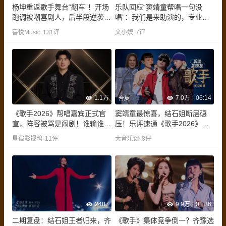
杨坤重返歌手舞台“翻车”！开场
乐队回应“窦靖童帮唱一句没
跑调被嘲喜剧人，后半段逆袭强
唱”：我们是来助演的，专业的
行救场
事让专业的人干
喜悦Music
131
评
文小娱
7
评
1.1万
7.0万
06:14
合集
《歌手2026》帮唱嘉宾正式官
窦靖童最惊喜，结石姐断层碾
宣，阵容被骂是闹剧！谁输谁赢
压！乐评速通《歌手2026》第
一目了然
二期
星宿影视鸭
11
评
大音乐谈
8
评
2487
9.9万
01:36
二期复盘：结石姐王者归来，齐
《歌手》集体竞争倒一？齐豫选