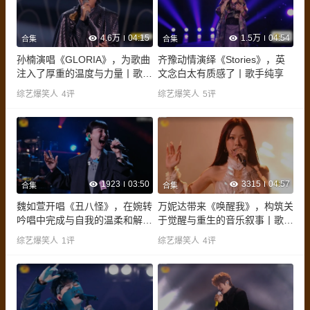
4.6万
04:15
1.5万
04:54
合集
合集
孙楠演唱《GLORIA》，为歌曲
齐豫动情演绎《Stories》，英
注入了厚重的温度与力量丨歌手
文念白太有质感了丨歌手纯享
纯享
综艺爆笑人
4
评
综艺爆笑人
5
评
1923
03:50
3315
04:57
合集
合集
魏如萱开唱《丑八怪》，在婉转
万妮达带来《唤醒我》，构筑关
吟唱中完成与自我的温柔和解丨
于觉醒与重生的音乐叙事丨歌手
歌手纯享
纯享
综艺爆笑人
1
评
综艺爆笑人
4
评