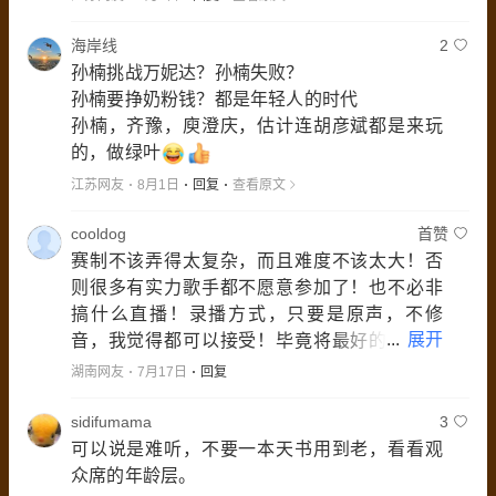
海岸线
2
孙楠挑战万妮达？孙楠失败？
孙楠要挣奶粉钱？都是年轻人的时代
孙楠，齐豫，庾澄庆，估计连胡彦斌都是来玩
的，做绿叶
江苏网友
8月1日
回复
查看原文
cooldog
首赞
赛制不该弄得太复杂，而且难度不该太大！否
则很多有实力歌手都不愿意参加了！也不必非
搞什么直播！录播方式，只要是原声，不修
...
展开
音，我觉得都可以接受！毕竟将最好的效果最
终呈现给观众才是最重要的！
湖南网友
7月17日
回复
sidifumama
3
可以说是难听，不要一本天书用到老，看看观
众席的年龄层。