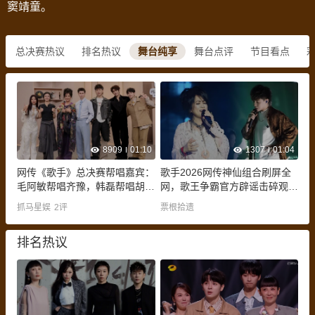
窦靖童。
总决赛热议
排名热议
舞台纯享
舞台点评
节目看点
8909
01:10
1307
01:04
网传《歌手》总决赛帮唱嘉宾：
歌手2026网传神仙组合刷屏全
毛阿敏帮唱齐豫，韩磊帮唱胡彦
网，歌王争霸官方辟谣击碎观众
斌
既定猜想
抓马星娱
2
评
票根拾遗
排名热议