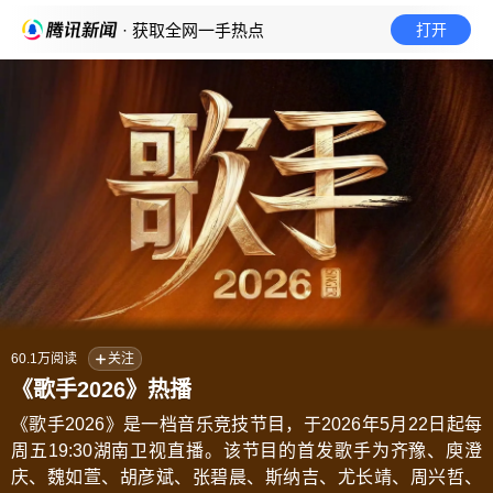
· 获取全网一手热点
打开
60.1万
阅读
关注
《歌手2026》热播
《歌手2026》是一档音乐竞技节目，于2026年5月22日起每
周五19:30湖南卫视直播。该节目的首发歌手为齐豫、庾澄
庆、魏如萱、胡彦斌、张碧晨、斯纳吉、尤长靖、周兴哲、