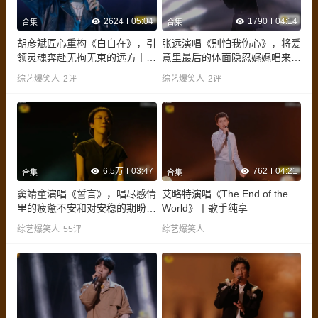
2624
05:04
1790
04:14
合集
合集
胡彦斌匠心重构《白自在》，引
张远演唱《别怕我伤心》，将爱
领灵魂奔赴无拘无束的远方丨歌
意里最后的体面隐忍娓娓唱来丨
手纯享
歌手纯享
综艺爆笑人
2
评
综艺爆笑人
2
评
6.5万
03:47
762
04:21
合集
合集
窦靖童演唱《誓言》，唱尽感情
艾略特演唱《The End of the
里的疲惫不安和对安稳的期盼丨
World》丨歌手纯享
歌手纯享
综艺爆笑人
55
评
综艺爆笑人