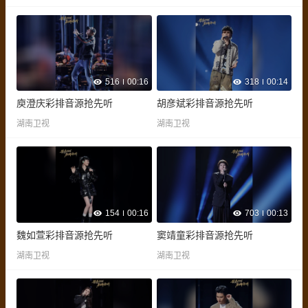
516
00:16
318
00:14
庾澄庆彩排音源抢先听
胡彦斌彩排音源抢先听
湖南卫视
湖南卫视
154
00:16
703
00:13
魏如萱彩排音源抢先听
窦靖童彩排音源抢先听
湖南卫视
湖南卫视