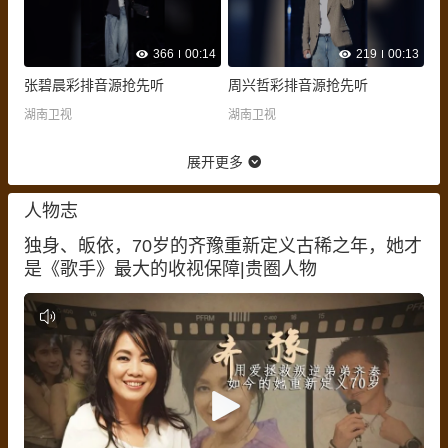
366
00:14
219
00:13
张碧晨彩排音源抢先听
周兴哲彩排音源抢先听
湖南卫视
湖南卫视
展开更多
人物志
独身、皈依，70岁的齐豫重新定义古稀之年，她才
是《歌手》最大的收视保障|贵圈人物