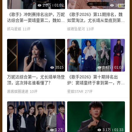
2.0万
01:02
1649
《歌手》冲刺赛排名出炉，万妮
《歌手2026》第11期排名，魏
达综合第一窦靖童第二，魏如萱
如萱淘汰，尤长靖从垫底到第一
遗憾淘汰
被骂皇族
抓马星娱
11
评
娱君坠星河
13
评
3515
3.4万
01:03
万妮达综合第一，尤长靖单场登
《歌手2026》第十期排名出
顶，这次排名谁看懂了？
炉：窦靖童终于拿到第一，齐豫
倒数第二
酱酱娱圈速递
10
评
星娱STAR
27
评
1.2万
3.1万
01:33