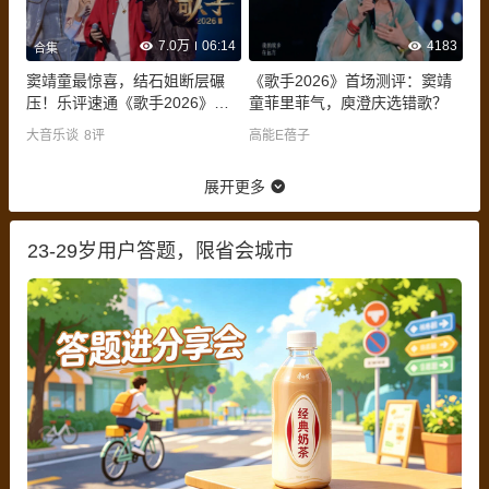
7.0万
06:14
4183
合集
窦靖童最惊喜，结石姐断层碾
《歌手2026》首场测评：窦靖
压！乐评速通《歌手2026》第
童菲里菲气，庾澄庆选错歌？
二期
大音乐谈
8
评
高能E蓓子
展开更多
23-29岁用户答题，限省会城市