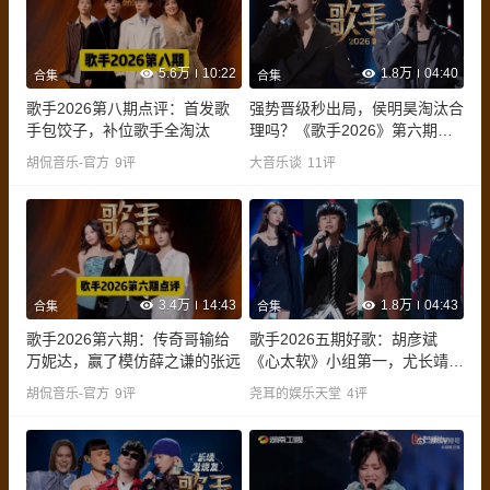
5.6万
10:22
1.8万
04:40
合集
合集
歌手2026第八期点评：首发歌
强势晋级秒出局，侯明昊淘汰合
手包饺子，补位歌手全淘汰
理吗？《歌手2026》第六期乐
评
胡侃音乐-官方
9
评
大音乐谈
11
评
3.4万
14:43
1.8万
04:43
合集
合集
歌手2026第六期：传奇哥输给
歌手2026五期好歌：胡彦斌
万妮达，赢了模仿薛之谦的张远
《心太软》小组第一，尤长靖惊
艳，万妮达飒爽
胡侃音乐-官方
9
评
尧耳的娱乐天堂
4
评