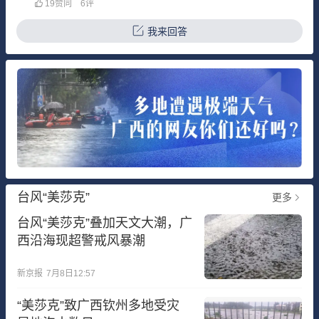
19
赞同
6
评
挑手扛填土筑坝，坝体的压实度、防渗层的施工精度，从出
生那天起就带着时代的局限性。它不
我来回答
台风“美莎克”
更多
台风“美莎克”叠加天文大潮，广
西沿海现超警戒风暴潮
新京报
7月8日12:57
“美莎克”致广西钦州多地受灾