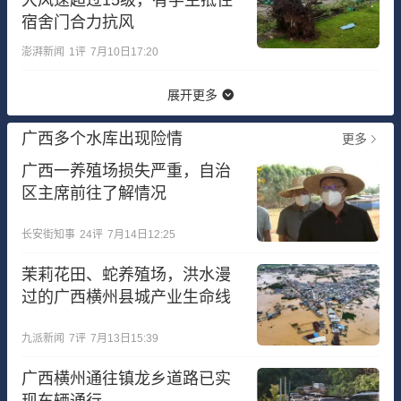
宿舍门合力抗风
澎湃新闻
1
评
7月10日17:20
展开更多
广西多个水库出现险情
更多
广西一养殖场损失严重，自治
区主席前往了解情况
长安街知事
24
评
7月14日12:25
茉莉花田、蛇养殖场，洪水漫
过的广西横州县城产业生命线
九派新闻
7
评
7月13日15:39
广西横州通往镇龙乡道路已实
现车辆通行