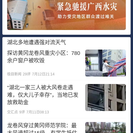
湖北多地遭遇强对流天气
探访黄冈龙卷风重灾小区：780
余户窗户被吹毁
极目新闻
29
评
7月12日21:14
“湖北一家三人被大风卷走遇
难，仅大儿子幸存”，当地已发
放救助金
交汇点
9
评
7月11日08:13
龙卷风穿过黄冈师范学院：最
大风速超过15级，有学生抵住