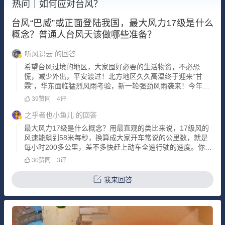
热问｜如何应对台风？
台风“巴威”或正面登陆我国，最大风力17级是什么
概念？普通人台风天该做哪些准备？
听风识云
的回答
希望台风过境的地区，大家囤好必要的生活物资，不必恐
慌，减少外出，平安渡过！北方地区久久高温终于迎来“甘
霖”，华东面临猛烈风雨考验，新一轮强劲风雨袭来！今年第9
号台风“巴威”（超强台风级）的中心今天上午8点钟位于台湾
39
赞同
4
评
基隆市东南方向约1140公里的洋面上，就是北纬18.3度、东
经130.0度，中心附近最
之乎者也小鱼儿
的回答
最大风力17级是什么概念？用最直观的类比来说，17级风的
风速能飙到58米每秒，换算成大家开车常说的公里数，就是
每小时200多公里，差不多快赶上动车全速行驶的速度。你站
在这样的风里，连正常呼吸都得迎着风使劲，张嘴就能灌一
30
赞同
3
评
肚子凉气，就算扯着嗓子喊，声音也会被风直接撕碎，传不
出几米远。很多人对风力等级没概
我来回答