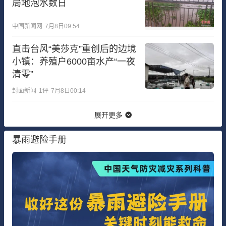
局地泡水数日
中国新闻网
7月8日09:54
直击台风“美莎克”重创后的边境
小镇：养殖户6000亩水产“一夜
清零”
封面新闻
1
评
7月8日00:14
展开更多
暴雨避险手册