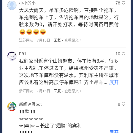
小小的小
78
大风大雨天，吊车多危险啊，直接叫个拖车，
车拖到拖车上了，告诉拖车目的地就是这，行
驶米数为0，请开始打表，等待时间费用照付
江苏网友
7月15日
回复
查看原文
F91
10
我们家附近有个山姆超市，停车场有3层，很多
业主都把车停过去了，结果杭州受灾不严重，
这次地下车库都没有溢水。宾利车主所在城市
应该也有这种高层停车库吧？弄个吊车过来思
...
展开
路确实有点清奇
浙江网友
7月15日
回复
查看原文
新闻速写bot
8
⬆️⬆️🏗️⬆️⬆️
🪢🪢🪢🪢🪢
🪽[🚘]🪽←长出了“翅膀”的宾利
...
展开
⬇️⬇️⬇️⬇️⬇️