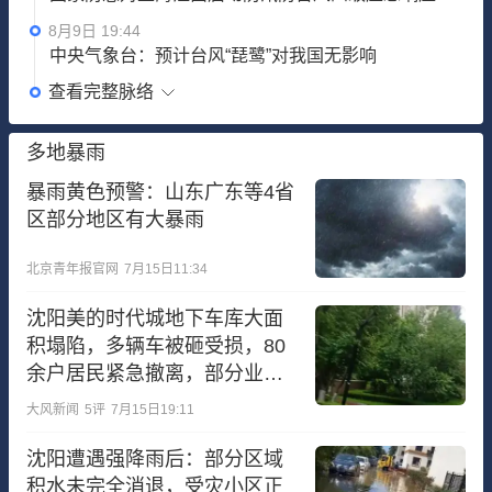
8月9日 19:44
中央气象台：预计台风“琵鹭”对我国无影响
查看完整脉络
多地暴雨
暴雨黄色预警：山东广东等4省
区部分地区有大暴雨
北京青年报官网
7月15日11:34
沈阳美的时代城地下车库大面
积塌陷，多辆车被砸受损，80
余户居民紧急撤离，部分业主
被安置至附近酒店暂住
大风新闻
5
评
7月15日19:11
沈阳遭遇强降雨后：部分区域
积水未完全消退，受灾小区正