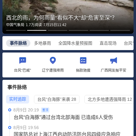
西北的雨，为何雨量“看似不大”却“危害至深”？
中国气象局
1.7万
阅读
7月15日11:42
事件脉络
多地暴雨
全国降水量预报图
直击现场
台风“
台风“巴威”
辽宁遭强降雨
捐款驰援
广西网友报平安
事件脉络
实时追踪
台风“白海豚”来袭
28
北方多地遭遇强降雨
12
8月9日 20:19
置顶
台风“白海豚”通过台湾北部海面 已造成6人受伤
8月9日 19:56
国家防总对上海江西启动防汛防台风四级应急响应