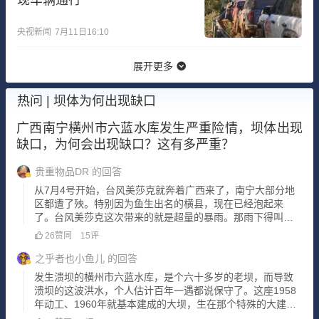
央视新闻
7月11日16:10
展开更多
热问 | 坝体为何出现缺口
广西南宁横州市六蓝水库发生严重险情，坝体出现
缺口，为何会出现缺口？这有多严重？
贵重物品DR
的回答
从7月4号开始，台风美莎克就奔着广西来了，南宁大部分地
区都遭了殃。特别因为鱼生出名的横县，现在已经泡起来
了。台风美莎克这次带来的就是超量的暴雨。那雨下得叫一
个大，一开始是暴雨，后来直接升级成大暴雨，有些地方干
26
赞同
15
评
脆就是特大暴雨。关键是这雨它不是下一阵就停，它是连着
下，一天接一天地下，江河里的水蹭蹭往上涨
之乎者也小鱼儿
的回答
发生溃坝的横州市六蓝水库，是个六十多岁的老坝，而导致
溃坝的这波洪水，个人估计百年一遇都说保守了。这座1958
年动工、1960年就基本建成的大坝，生在那个特殊的大建设
年月。当年修坝没有现在的重型碾压机械，全靠周边群众肩