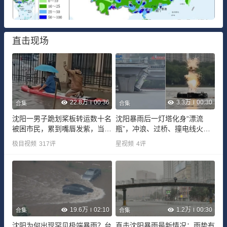
直击现场
22.8万
00:36
3.3万
00:30
合集
合集
沈阳一男子跪划桨板转运数十名
沈阳暴雨后一灯塔化身“漂流
被困市民，累到嘴唇发紫，当事
瓶”，冲浪、过桥、撞电线火花
人回应
四溅
极目视频
317
评
星视频
4
评
19.6万
02:10
1.2万
00:30
合集
合集
沈阳为何出现罕见极端暴雨？台
直击沈阳暴雨最新情况：雨势有