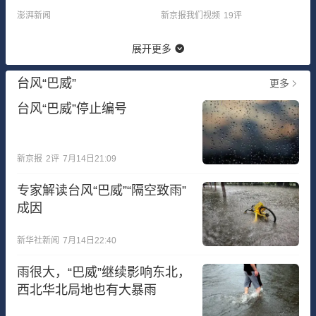
拉断2根绳
其回家
澎湃新闻
新京报我们视频
19
评
展开更多
台风“巴威”
更多
台风“巴威”停止编号
新京报
2
评
7月14日21:09
专家解读台风“巴威”“隔空致雨”
成因
新华社新闻
7月14日22:40
雨很大，“巴威”继续影响东北，
西北华北局地也有大暴雨