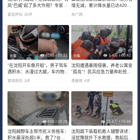
风“巴威”起了多大作用？专家解
增无减，累计降水量已达420毫
读
米以上
紧急呼叫
35
评
央广网
6288
00:32
1.4万
00:42
合集
合集
“在沈阳开车像开船”，男子驾车
沈阳遭遇暴雨侵袭，养老公寓变
遇积水：水漫过大腿，车内物品
“孤岛”！民兵应急力量奔赴抢险
漂浮
一线
掌闻视讯
3
评
青蜂侠
4
评
556
00:28
21.8万
00:46
沈阳越野车主帮市民义务拖车：
沈阳跳下装载机救人辅警讲述：
积水最深处超1米，救了7台车
没犹豫就扑下水救援，救起后送