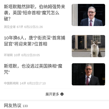
斯塔默黯然辞职，伯纳姆强势来
袭，英国“短命首相”魔咒怎么
破？
洞见全球
67
评
6月22日21:26
10年换6人，唐宁街资深“首席捕
鼠官”将迎来第7位首相
环球网
10
评
6月22日20:05
斯塔默，也没逃过英国换相“魔
咒”
中国新闻网
14
评
6月22日17:10
展开更多
网友热议
133