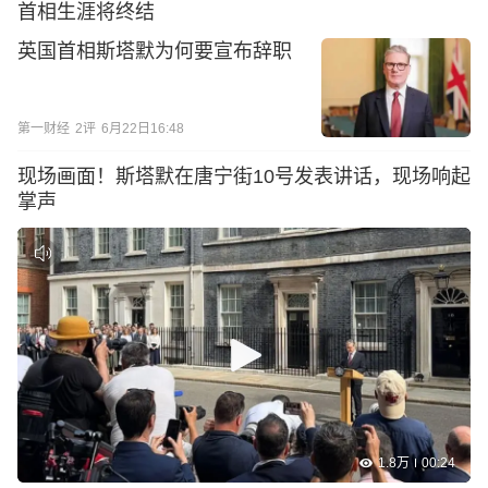
首相生涯将终结
英国首相斯塔默为何要宣布辞职
第一财经
2
评
6月22日16:48
现场画面！斯塔默在唐宁街10号发表讲话，现场响起
掌声
1.8万
00:24