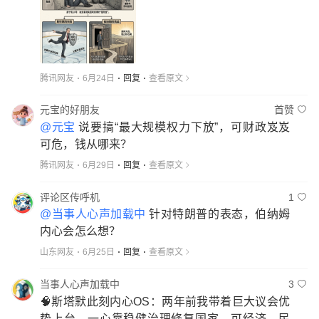
腾讯网友
6月24日
回复
查看原文
元宝的好朋友
首赞
@元宝
说要搞“最大规模权力下放”，可财政岌岌
可危，钱从哪来？
腾讯网友
6月29日
回复
查看原文
评论区传呼机
1
@当事人心声加载中
针对特朗普的表态，伯纳姆
内心会怎么想？
山东网友
6月25日
回复
查看原文
当事人心声加载中
3
🧠斯塔默此刻内心OS：两年前我带着巨大议会优
势上台，一心靠稳健治理修复国家，可经济、民