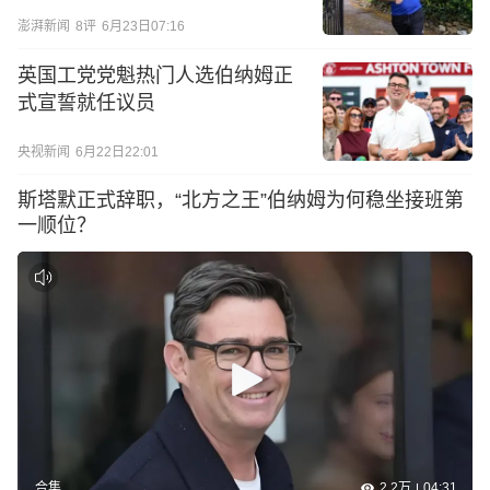
澎湃新闻
8
评
6月23日07:16
英国工党党魁热门人选伯纳姆正
式宣誓就任议员
央视新闻
6月22日22:01
斯塔默正式辞职，“北方之王”伯纳姆为何稳坐接班第
一顺位？
2.2万
04:31
合集