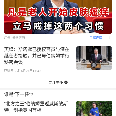
广告
长健医药
了解详情
英媒：斯塔默已授权官员与潜在
继任者接触，并已与伯纳姆举行
秘密会谈
环球网
2
评
6月24日11:30
展开更多
谁是“下一任”?
“北方之王”伯纳姆重返威斯敏斯
特，剑指英国首相