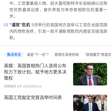
中，工党重量级人物、前大曼彻斯特市长伯纳姆以压倒
性优势赢得议席，被外界视为争夺首相职位的重要一
步。
03
“逼宫”危机
5月举行的英国地方选举以工党在全国范围
内的惨败告终，引发一批不满斯塔默的内阁官员接连辞
职。
焦点关注
谁是“下一任”?
首相生涯将终结
“首相魔咒”再度
英媒：英国首相热门人选将公布
权力下放计划，赋予地方更多决
策权
观察者网
6
评
6月29日09:10
英国工党敲定党首选举时间表