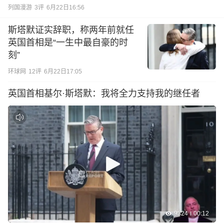
列国漫游
3
评
6月22日16:56
斯塔默证实辞职，称两年前就任
英国首相是“一生中最自豪的时
刻”
环球网
12
评
6月22日17:05
英国首相基尔·斯塔默：我将全力支持我的继任者
9324
00:12