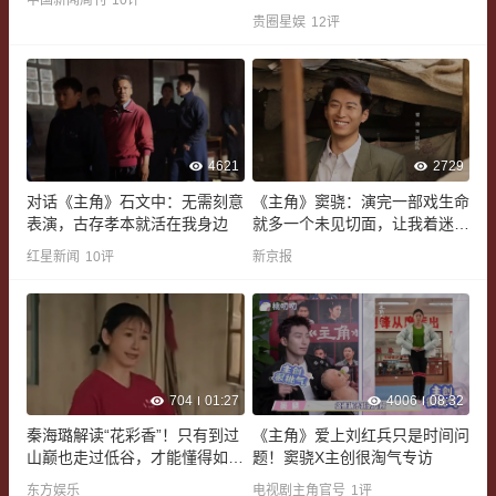
中国新闻周刊
10
评
言之有物
贵圈星娱
12
评
4621
2729
对话《主角》石文中：无需刻意
《主角》窦骁：演完一部戏生命
表演，古存孝本就活在我身边
就多一个未见切面，让我着迷丨
专访
红星新闻
10
评
新京报
704
01:27
4006
08:32
秦海璐解读“花彩香”！只有到过
《主角》爱上刘红兵只是时间问
山巅也走过低谷，才能懂得如何
题！窦骁X主创很淘气专访
做好人生的主角！
东方娱乐
电视剧主角官号
1
评