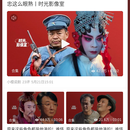
忠这么眼熟丨时光影像室
42.3万
03:02
合集
小檀说剧
23
评
5月21日15:01
44.9万
03:06
21.6万
03:01
合集
合集
原来这些角色都是他演的！难怪
原来这些角色都是他演的！难怪