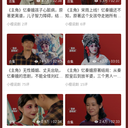
4.7万
02:38
5.3万
02:37
合集
合集
《主角》忆秦娥孩子心脏病，原
《主角》宋雨上线！忆秦娥还不
著更离谱，儿子智力障碍，结局
知，原著这个女孩夺走她所有荣
摔死丨书中剧有戏
誉丨书中剧有戏
小檀说剧
2
评
小檀说剧
6
评
74.9万
02:45
24.2万
03:01
合集
合集
《主角》无性婚姻、丈夫出轨，
《主角》忆秦娥原著结局：从秦
忆秦娥的悲剧，不能全怪刘红兵
腔皇后到放羊婆，三个男人一个
丨书中剧有戏
比一个惨丨书中剧有戏
小檀说剧
75
评
小檀说剧
15
评
2.9万
02:34
2.4万
02:33
合集
合集