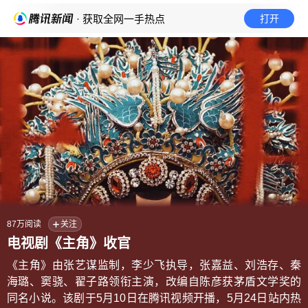
· 获取全网一手热点
打开
87万
阅读
关注
电视剧《主角》收官
《主角》由张艺谋监制，李少飞执导，张嘉益、刘浩存、秦
海璐、窦骁、翟子路领衔主演，改编自陈彦获茅盾文学奖的
同名小说。该剧于5月10日在腾讯视频开播，5月24日站内热