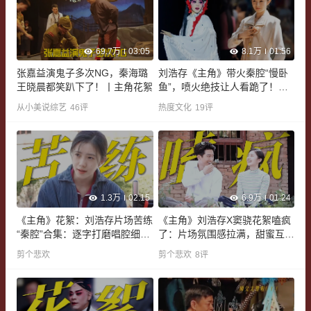
69.7万
03:05
8.1万
01:56
张嘉益演鬼子多次NG，秦海璐
刘浩存《主角》带火秦腔“慢卧
王晓晨都笑趴下了​！丨主角​​花絮
鱼”，喷火绝技让人看跪了！这
才是真正的角儿
从小美说综艺
46
评
热度文化
19
评
1.3万
02:15
6.9万
01:24
《主角》花絮：刘浩存片场苦练
《主角》刘浩存X窦骁花絮嗑疯
“秦腔”合集：逐字打磨唱腔细节
了：片场氛围感拉满，甜蜜互动
好圈粉
惹人沉醉
剪个悲欢
剪个悲欢
8
评