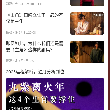
影视独舌
5
评
6月10日11:09
《主角》口碑立住了，靠的不
仅是主角
扬眼
4
评
6月3日20:08
即便如此，为什么我们还是需
要《主角》这样的剧集？
读娱
4
评
6月3日19:01
2026运程解析，逐月分析到位