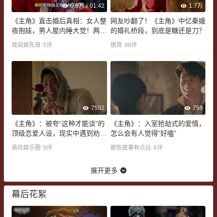
6.6万
01:42
1.7万
《主角》直击婚后真相：女人整
网友吵翻了！《主角》中忆秦娥
夜抱娃，男人屋内睡大觉！两人
的婚礼桥段，到底是糖还是刀？
最终还是离婚
戏说娱先锋
5
评
很哥
98
评
7592
759
《主角》：被夸“这种才能谈”的
《主角》：入室抢劫式的爱情，
顶级恋爱人设，现实中遇到劝你
怎么会有人觉得“好嗑”
快逃
南风娱乐圈
9
评
那些故事有点远
6
评
展开更多
幕后花絮