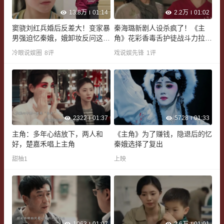
13.8万
01:14
2.2万
01:02
窦骁刘红兵婚后反差大！变家暴
秦海璐新剧人设杀疯了！《主
男强迫忆秦娥，娥卸妆反问这段
角》花彩香毒舌护徒战斗力拉
觉醒封神了
满，观众直呼爽翻了
冷眼说娱圈
8
评
戏说娱先锋
1
评
2322
01:37
5728
01:33
主角：多年心结放下，两人和
《主角》为了赚钱，隐退后的忆
好，楚嘉禾唱上主角
秦娥选择了复出
甜柚1
上映
1063
01:07
2.6万
01:01