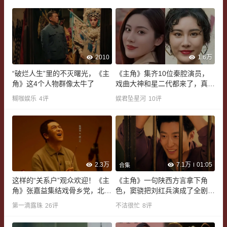
2010
1.6万
“破烂人生”里的不灭曙光，《主
《主角》集齐10位秦腔演员，
角》这4个人物群像太牛了
戏曲大神和星二代都来了，真卧
虎藏龙
糊咖娱乐
4
评
娱君坠星河
10
评
2.3万
7.1万
01:05
合集
这样的“关系户”观众欢迎！《主
《主角》一句陕西方言拿下角
角》张嘉益集结戏骨乡党，北电
色，窦骁把刘红兵演成了全剧最
院长甘当配角
讨喜的纨绔
第一滴露珠
26
评
不洁很忙
8
评