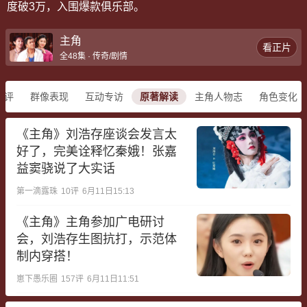
度破3万，入围爆款俱乐部。
主角
看正片
全48集 · 传奇/剧情
点评
群像表现
互动专访
原著解读
主角人物志
角色变化
《主角》刘浩存座谈会发言太
好了，完美诠释忆秦娥！张嘉
益窦骁说了大实话
第一滴露珠
10
评
6月11日15:13
《主角》主角参加广电研讨
会，刘浩存生图抗打，示范体
制内穿搭！
崽下愚乐圈
157
评
6月11日11:51