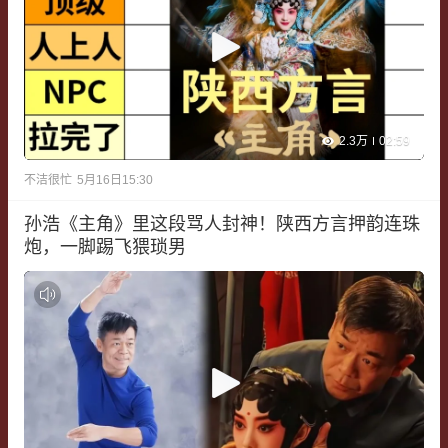
2.3万
02:59
不洁很忙
5月16日15:30
孙浩《主角》里这段骂人封神！陕西方言押韵连珠
炮，一脚踢飞猥琐男