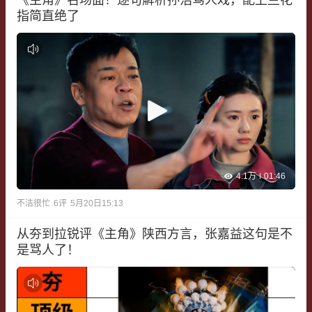
指简直绝了
4.1万
01:46
不洁很忙
6
评
5月20日15:13
从夯到拉锐评《主角》陕西方言，张嘉益这句是不
是骂人了！