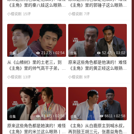
《主角》里的秦八娃这么眼熟丨
《主角》里的郭锤子这么眼熟丨
时光影像室
时光影像室
小檀说剧
15
评
小檀说剧
7
评
21.2万
02:54
52.4万
03:02
合集
合集
从《山楂树》里的土老三，到
原来这些角色都是他演的！难怪
《主角》里的帅气高干子弟，窦
《主角》里的黄正经这么眼熟丨
骁16年形象变化丨时光影像室
时光影像室
小檀说剧
13
评
小檀说剧
9
评
43.8万
02:58
6611
02:58
合集
合集
原来这些角色都是她演的！难怪
《主角》从白鹿原主到喊水叔，
《主角》里的米兰这么眼熟丨时
再到鼓王胡三元，张嘉益角色盘