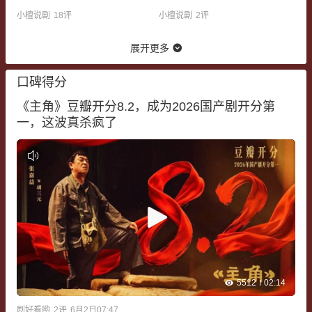
光影像室
点丨时光影像室
小檀说剧
18
评
小檀说剧
2
评
展开更多
口碑得分
《主角》豆瓣开分8.2，成为2026国产剧开分第
一，这波真杀疯了
5512
02:14
剧好看哟
2
评
6月2日07:47