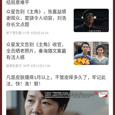
结局意难平
众星告别《主角》，张嘉益感
谢观众，窦骁令人动容，刘浩
存长文点题
崽下愚乐圈
47
评
6月9日16:54
众星发文告别《主角》收官，
全员晒老照片，秦海璐文案最
有活人感
娱君坠星河
36
评
6月11日17:06
凡是皮肤瘙痒1月以上，不管皮痒多久了，牢记此
法，快！准！狠！