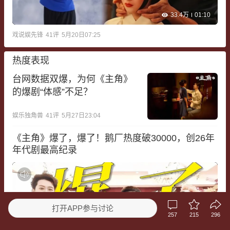
33.4万
01:10
戏说娱先锋
41
评
5月20日07:25
热度表现
台网数据双爆，为何《主角》
的爆剧“体感”不足？
娱乐独角兽
41
评
5月27日23:04
《主角》爆了，爆了！鹅厂热度破30000，创26年
年代剧最高纪录
打开APP参与讨论
257
215
296