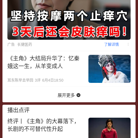
广告
长健医药
了解详情
《主角》大结局升华了：忆秦
娥这一生，从羊变成人
耳东陈早去早回
3
评
6月4日18:50
展开更多
播出点评
终评丨《主角》的大幕落下，
长剧的不可替代性升起