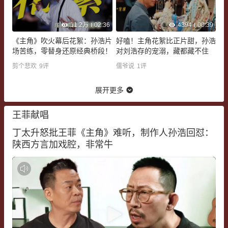
11.2万
02:36
4394
00:39
《主角》吹火幕后花絮：孙浩片
好嗑！主​角​花絮比正片甜，孙浩
场苦练，零替身还原经典桥段！
对刘浩存的宠溺，藏都藏不住
剪个悲欢
9
评
儒爷说
1
评
展开更多
王菲献唱
丁太升怒批王菲《主角》难听，制作人孙浩回怼：
陕西方言加戏腔，非常牛