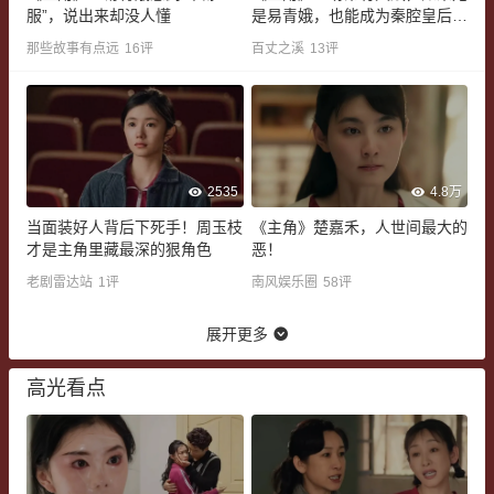
服”，说出来却没人懂
是易青娥，也能成为秦腔皇后
吗？
那些故事有点远
16
评
百丈之溪
13
评
2535
4.8万
当面装好人背后下死手！周玉枝
《主角》楚嘉禾，人世间最大的
才是主角里藏最深的狠角色
恶！
老剧雷达站
1
评
南风娱乐圈
58
评
展开更多
高光看点