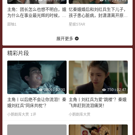
主角：团长怎么也想不明白，娥
忆秦娥婚后和刘红兵生下儿子，
为什么在事业最光辉的时候，选
孩子患心脏病，封潇潇离开原因
择回归家庭
曝光
甜柚1
星娱STAR
展开更多
精彩片段
2809
02:30
750
02:47
主角丨以后绝不会让你流泪！秦
主角丨刘红兵为爱“跳楼”？秦娥
娥刘红兵“同床共枕”？
飞奔赶到流泪痛哭！
小鹅剧库大赏
1
评
小鹅剧库大赏