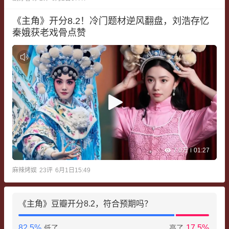
《主角》开分8.2！冷门题材逆风翻盘，刘浩存忆
秦娥获老戏骨点赞
7.0万
01:27
麻辣烤娱
23
评
6月1日15:49
《主角》豆瓣开分8.2，符合预期吗？
82.5
%
17.5
%
低了
高了