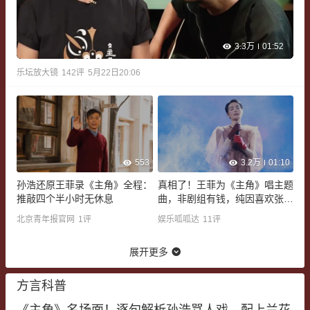
3.3万
01:52
乐坛放大镜
142
评
5月22日20:06
553
3.2万
01:10
孙浩还原王菲录《主角》全程：
真相了！王菲为《主角》唱主题
推敲四个半小时无休息
曲，非剧组有钱，纯因喜欢张嘉
益+陕西剧
北京青年报官网
1
评
娱乐呱呱达
11
评
展开更多
方言科普
《主角》名场面！逐句解析孙浩骂人戏，配上兰花