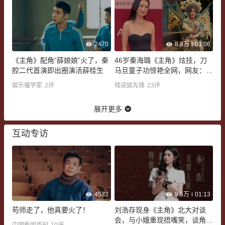
2470
8.8万
01:06
《主角》配角“薛娘娘”火了，秦
46岁秦海璐《主角》炫技，刀
腔二代首演即出圈演活薛桂生
马旦童子功惊艳全网，网友：这
才是真大女主
娱乐嗑学家
2
评
戏说娱先锋
23
评
展开更多
互动专访
4532
9.5万
01:13
苟师走了，他真要火了！
刘浩存现身《主角》北大对谈
会，与小娥重现捂嘴笑，谈角色