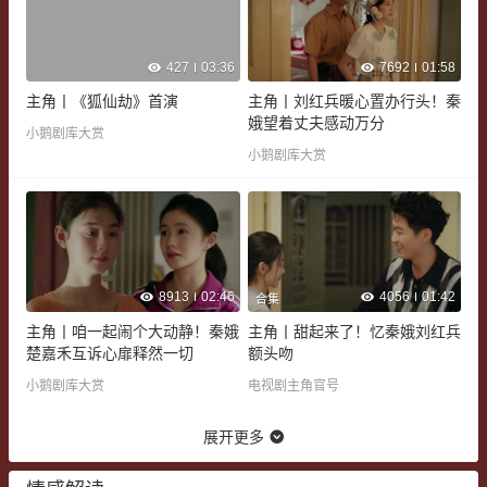
427
03:36
7692
01:58
主角丨《狐仙劫》首演
主角丨刘红兵暖心置办行头！秦
娥望着丈夫感动万分
小鹅剧库大赏
小鹅剧库大赏
8913
02:46
4056
01:42
合集
主角丨咱一起闹个大动静！秦娥
主角丨甜起来了！忆秦娥刘红兵
楚嘉禾互诉心扉释然一切
额头吻
小鹅剧库大赏
电视剧主角官号
展开更多