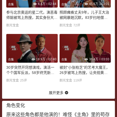
6.4万
02:44
45.6万
03:01
合集
合集
参与北京奥运的星二代，演恶毒
照顾瘫痪丈夫9年，儿子王大治
师姐被骂上热搜，其实身份大有
被网暴她沉默，83岁扫地僧惊
来头
艳《主角》
剧光宝盒
剧光宝盒
72
评
18.9万
02:40
36.4万
03:03
合集
合集
30岁突然开窍想演戏，演活一
被封“小张柏芝”的艺考大魔王，
个个国军反派，58岁终凭新剧
26岁被骂上热搜，让央视黄金
撕掉标签
档破防
剧光宝盒
25
评
剧光宝盒
119
评
展开更多
角色变化
原来这些角色都是他演的！难怪《主角》里的苟存