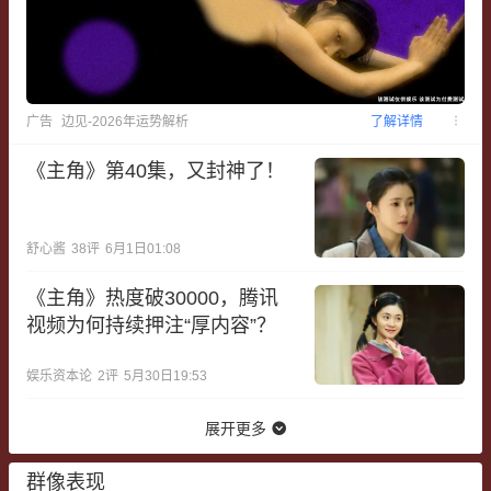
广告
边见-2026年运势解析
了解详情
《主角》第40集，又封神了！
舒心酱
38
评
6月1日01:08
《主角》热度破30000，腾讯
视频为何持续押注“厚内容”？
娱乐资本论
2
评
5月30日19:53
展开更多
群像表现