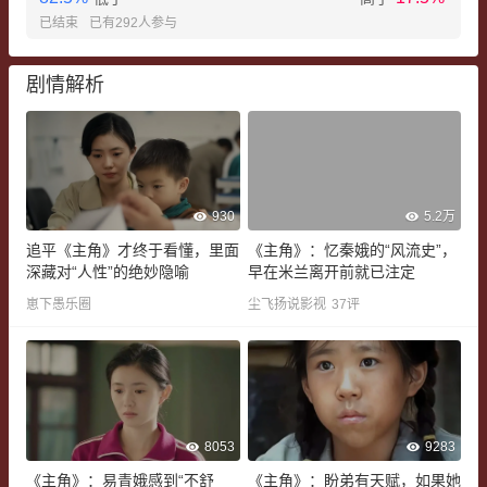
已结束
已有
292
人参与
剧情解析
930
5.2万
追平《主角》才终于看懂，里面
《主角》：忆秦娥的“风流史”，
深藏对“人性”的绝妙隐喻
早在米兰离开前就已注定
崽下愚乐圈
尘飞扬说影视
37
评
8053
9283
《主角》：易青娥感到“不舒
《主角》：盼弟有天赋，如果她