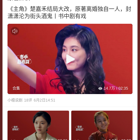
《主角》楚嘉禾结局大改，原著离婚独自一人，封
潇潇沦为街头酒鬼丨书中剧有戏
14.7万
02:35
合集
小檀说剧
18
评
6月2日14:51