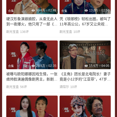
99.8万
02:46
13.0万
02:56
合集
合集
硬汉形象演娘娘腔，从查无此人
凭《琅琊榜》轻松出圈，被叫了
到一夜爆火，他只用了一部《主
11年高公公，67岁又让央视观
角》
众破防
剧光宝盒
136
评
剧光宝盒
10
评
29.6万
02:35
15.6万
04:05
合集
被曝与欧阳娜娜因戏生情，一张
《主角》团长是北电院长！妻子
痞帅脸演遍偶像剧男主，新剧打
竟是小12岁的“江亚菲”，47岁得
了场翻身仗
子的扈耀之是真赢家|贵圈人物
剧光宝盒
56
评
酒馆尔
10
评