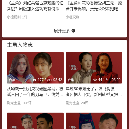
《主角》刘红兵强占穿戏服的忆
《主角》花彩香接受胡三元，原
秦娥？剧版加入这场戏有何深
著并未离婚，张光荣跟着她吃软
意？丨书中剧有戏
饭丨书中剧有戏
小檀说剧
1
评
小檀说剧
展开更多
主角人物志
177.6万
02:42
44.1万
03:09
合集
合集
从吻戏一姐到央视破圈黑马，被
年过50未婚无子，演《伪装
谣言困了十年的刀马旦，终凭真
者》把人吓哭，新剧转型又把央
功夫翻身
视观众虐哭
剧光宝盒
108
评
剧光宝盒
20
评