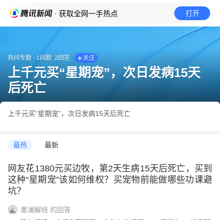
· 获取全网一手热点
打开
热问专题
·
1
问题
2
回答
关注
上千元买“星期宠”，次日发病15天
后死亡
上千元买“星期宠”，次日发病15天后死亡
最热
最新
网友花1380元买边牧，第2天生病15天后死亡，买到
这种“星期宠”该如何维权？买宠物前能做哪些功课避
坑？
墨澜解经
的回答