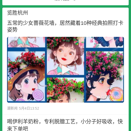
览胜杭州
五常的少女蔷薇花墙，居然藏着10种经典拍照打卡
姿势
635
00:12
潮新闻
5月4日13:52
喝伊利羊奶粉，专利脱膻工艺，小分子好吸收，快
来下单吧