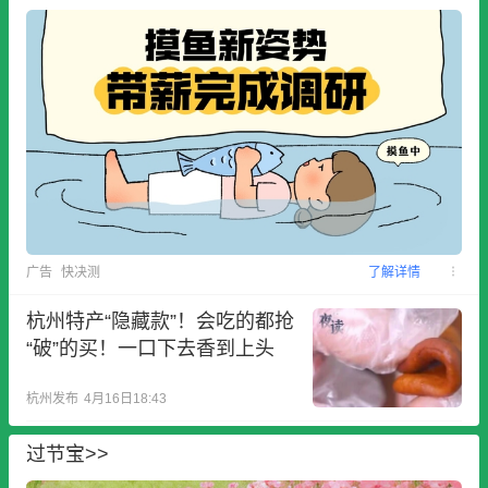
广告
快决测
了解详情
杭州特产“隐藏款”！会吃的都抢
“破”的买！一口下去香到上头
杭州发布
4月16日18:43
过节宝>>