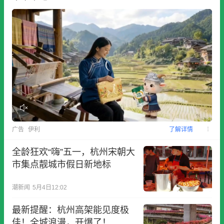
广告
伊利
了解详情
全龄狂欢“嗨”五一，杭州宋朝大
市集点靓城市假日新地标
潮新闻
5月4日12:02
最新提醒：杭州高架能见度极
佳！全城浪漫，开爆了！