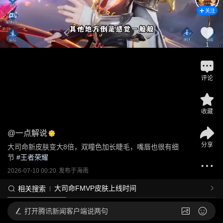
关注
1
评论
收藏
@
一点解说
分享
大司命新皮肤变大8倍，双瞳色加长睫毛，嘴唇也很有细
节
 #
王者荣耀
2026-07-10 00:20
发布于
海南
大司命FMVP皮肤上线时间
相关搜索
打开
腾讯新闻客户端说两句