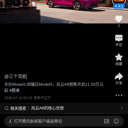
关注
2
评论
收藏
@
三个司机
分享
半价Model3,却碾压Model3，风云A9预售开启11.59万元
起
 #
蔚来
2026-07-10 00:15
发布于
辽宁
风云A9的核心优势
相关搜索
打开
腾讯新闻客户端说两句