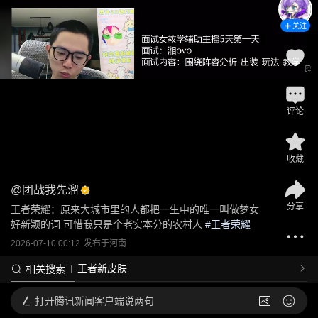
关注
评论
收藏
@
团战我先溜
分享
王者荣耀：原来大城市里的人都把一生中的唯一叫做梦女 
好新颖的词 可惜我只是个老实本分的农村人
 #
王者荣耀
2026-07-10 00:12
发布于
河南
王者新皮肤
相关搜索
打开
腾讯新闻客户端说两句