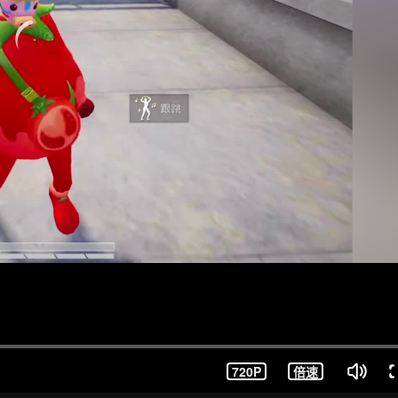
720P
倍速