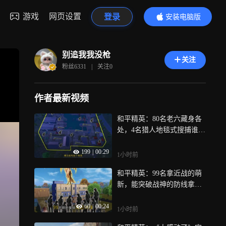
游戏
网页设置
登录
安装电脑版
内容更精彩
别追我我没枪
关注
粉丝
6331
|
关注
0
作者最新视频
和平精英：80名老六藏身各
处，4名猎人地毯式搜捕谁能
活到最后拿下猫王？
199
|
00:29
1小时前
和平精英：99名拿近战的萌
新，能突破战神的防线拿下
无敌楼吗？
60
|
00:24
1小时前