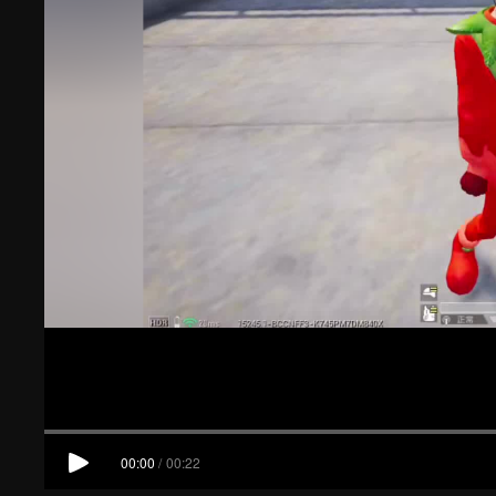
00:00
/
00:22