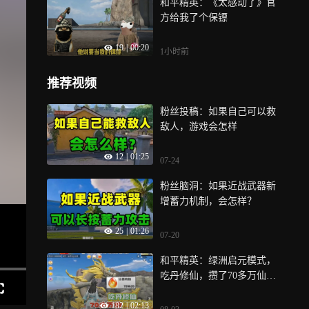
和平精英：《太感动了》官
方给我了个保镖
19
|
00:20
1小时前
推荐视频
粉丝投稿：如果自己可以救
敌人，游戏会怎样
12
|
01:25
07-24
粉丝脑洞：如果近战武器新
增蓄力机制，会怎样？
25
|
01:26
07-20
和平精英：绿洲启元模式，
吃丹修仙，攒了70多万仙气
精髓！
182
|
02:13