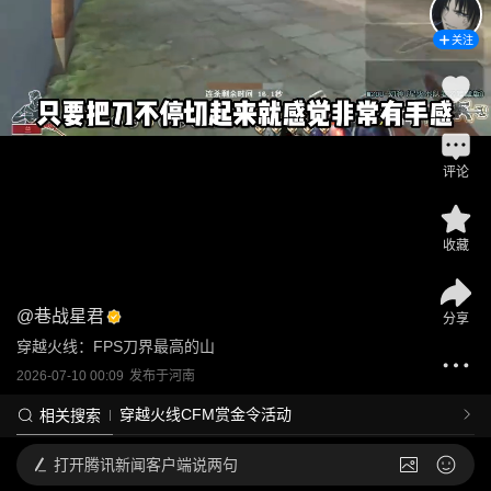
关注
评论
收藏
@
巷战星君
分享
穿越火线：FPS刀界最高的山
2026-07-10 00:09
发布于
河南
穿越火线CFM赏金令活动
相关搜索
打开
腾讯新闻客户端说两句