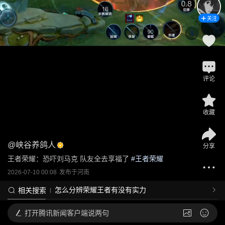
关注
评论
收藏
@
峡谷养鸽人
分享
王者荣耀：恐吓刘马克 队友全去享福了
 #
王者荣耀
2026-07-10 00:08
发布于
河南
怎么分辨荣耀王者有没有实力
相关搜索
打开
腾讯新闻客户端说两句