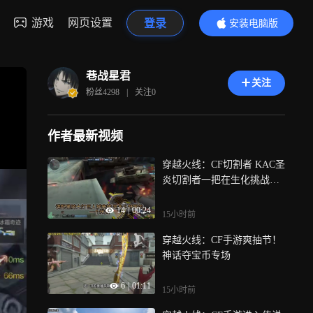
游戏
网页设置
登录
安装电脑版
内容更精彩
巷战星君
关注
粉丝
4298
|
关注
0
作者最新视频
穿越火线：CF切割者 KAC圣
炎切割者一把在生化挑战都
很出色的武器
14
|
00:24
15小时前
穿越火线：CF手游爽抽节！
神话夺宝币专场
6
|
01:11
15小时前