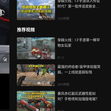
穿越火线：CF手游进入传说
时代？第一批传说皮肤全方
位展示
5
|
03:56
15小时前
推荐视频
穿越火线：CF手游第一稀罕
物女玩家
25
|
00:22
07-11
最强的终结者!装甲体验服哭
弱，一上线就是超标怪
12
|
00:37
20小时前
暴风赤红副近武器性能如
何？手枪喷和加强版电锯？
230
|
03:15