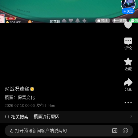
关注
评论
收藏
@
战况速递
分享
掼蛋：保留变化
2026-07-10 00:06
发布于
河南
掼蛋流行原因
相关搜索
打开
腾讯新闻客户端说两句