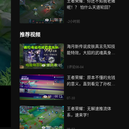
王者荣耀：你还不如我老猪
呢！？ 怕什么天道轮回？
1
|
00:38
-2小时前
推荐视频
海月新传说皮肤真言先知技
能特效，大招的武魂真身压
迫感满满
381
|
01:05
1评论
08-04
王者荣耀：原本不懂的充钱
的意义，直到看见了孙权的
仙扇使者
68
|
00:15
07-10
王者荣耀：无解速推流体
系，速来学！
107
|
02:09