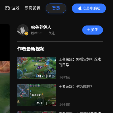
游戏
网页设置
登录
安装电脑版
内容更精彩
峡谷养鸽人
关注
粉丝
2520
|
关注
0
作者最新视频
王者荣耀：90后宝妈打游戏
的日常
27
|
00:18
-2小时前
王者荣耀：何为暗信？
113
|
01:11
-2小时前