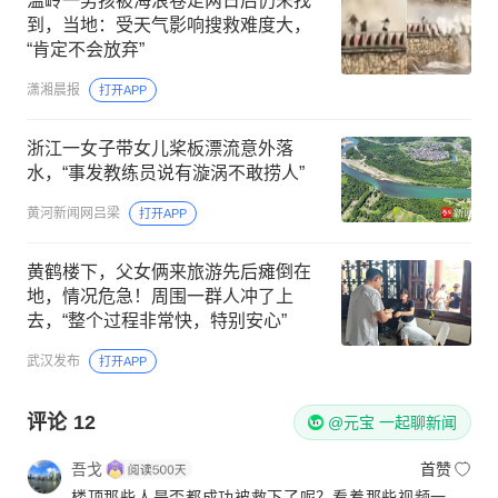
温岭一男孩被海浪卷走两日后仍未找
到，当地：受天气影响搜救难度大，
“肯定不会放弃”
潇湘晨报
打开APP
浙江一女子带女儿桨板漂流意外落
水，“事发教练员说有漩涡不敢捞人”
黄河新闻网吕梁
打开APP
黄鹤楼下，父女俩来旅游先后瘫倒在
地，情况危急！周围一群人冲了上
去，“整个过程非常快，特别安心”
武汉发布
打开APP
评论
12
@元宝 一起聊新闻
吾戈
首赞
楼顶那些人是否都成功被救下了呢？看着那些视频一