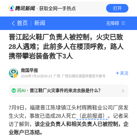
· 获取全网一手热点
打开
首页
新闻
无障碍
晋江起火鞋厂负责人被控制，火灾已致
28人遇难；此前多人在楼顶呼救，路人
携带攀岩装备救下3人
南国早报
关注
2026年7月10日00:13
广西
广西日报社南国早报官方账号
问AI
·
晋江鞋厂火灾事件的来龙去脉是什么？
7月9日，福建晋江陈埭镇江头村辉腾鞋业公司厂房发
生火灾，事故已造成28人死亡
（此前报道）
。记者采
访了解到，
该企业负责人和相关负责人已被控制，企
业账户已冻结。