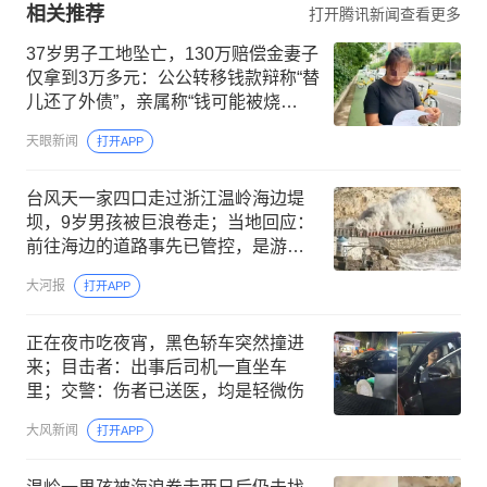
相关推荐
打开腾讯新闻查看更多
37岁男子工地坠亡，130万赔偿金妻子
仅拿到3万多元：公公转移钱款辩称“替
儿还了外债”，亲属称“钱可能被烧
了”，女方已报警
天眼新闻
打开APP
台风天一家四口走过浙江温岭海边堤
坝，9岁男孩被巨浪卷走；当地回应：
前往海边的道路事先已管控，是游客
自己跑了进去
大河报
打开APP
正在夜市吃夜宵，黑色轿车突然撞进
来；目击者：出事后司机一直坐车
里；交警：伤者已送医，均是轻微伤
大风新闻
打开APP