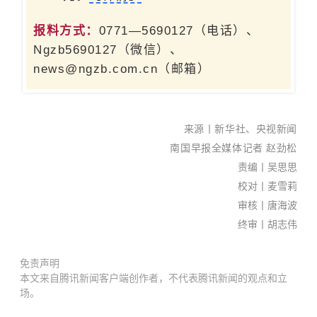
报料方式：
0771—5690127（电话）、
Ngzb5690127（微信）、
news@ngzb.com.cn（邮箱）
来源丨新华社、央视新闻
南国早报全媒体记者 赵劲松
责编丨吴思思
校对丨麦雪莉
审核丨唐海波
终审丨胡志伟
免责声明
本文来自腾讯新闻客户端创作者，不代表腾讯新闻的观点和立
场。