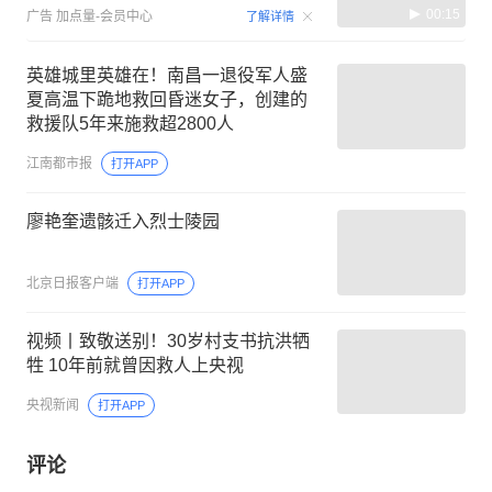
00:15
广告
加点量-会员中心
了解详情
英雄城里英雄在！南昌一退役军人盛
夏高温下跪地救回昏迷女子，创建的
救援队5年来施救超2800人
江南都市报
打开APP
廖艳奎遗骸迁入烈士陵园
北京日报客户端
打开APP
视频丨致敬送别！30岁村支书抗洪牺
牲 10年前就曾因救人上央视
央视新闻
打开APP
评论