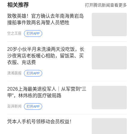
相关推荐
打开腾讯新闻查看更多
致敬英雄！官方确认去年南海黄岩岛
撞船事件致两名海警人员牺牲
空之王座
打开APP
20岁小伙半月未洗澡两天没吃饭，长
沙夜宵店老板暖心相助，留饭菜、买
衣服、充话费
潇湘晨报
打开APP
2026上海最美退役军人｜从军营到“三
甲”，林炜栋的医疗破局路
澎湃新闻
打开APP
凭本人手机号领移动会员权益！