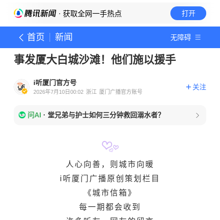
· 获取全网一手热点
打开
首页
新闻
无障碍
事发厦大白城沙滩！他们施以援手
i听厦门官方号
关注
2026年7月10日00:02
浙江
厦门广播官方账号
问AI
·
堂兄弟与护士如何三分钟救回溺水者？
人心向善，则城市向暖
i听厦门广播原创策划栏目
《城市信箱》
每一期都会收到