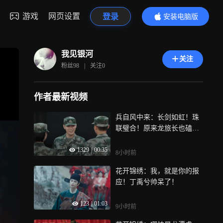
游戏
网页设置
登录
安装电脑版
内容更精彩
我见银河
关注
粉丝
98
|
关注
0
作者最新视频
兵自风中来：长剑如虹！珠
联璧合！原来龙旅长也磕C
P！
1329
|
00:35
8小时前
花开锦绣：我，就是你的报
应！丁禹兮帅呆了！
123
|
01:03
9小时前