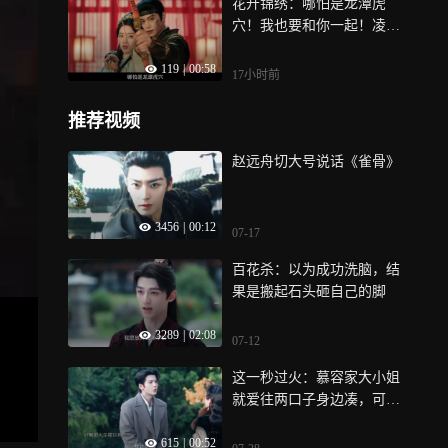
花开锦绣：哪怕是龙潭虎
穴！我也要和你一起！凌芸
直上！
119
|
00:58
17小时前
推荐视频
赵远舟切大号说话《雀骨》
3456
|
00:12
07-17
百花杀：以为成功洗脑，结
果是搬起石头砸自己的脚
3289
|
02:08
07-12
这一秒过火：慕容家大小姐
就爱往两口子身边凑，可次
次都没好果子吃，她是真不
615
|
00:52
长记性