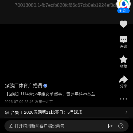
70013080.1-fb7ecfb820fcf66c67cb0ab1924ef3d3
关注
评论
收藏
@
鹅厂体育广播员
分享
【回放】U14青少年组女单赛事：普罗年科vs基兰
2026-07-09 23:46
发布于
北京
2026温网第11比赛日：5号球场
合集
打开
腾讯新闻客户端说两句