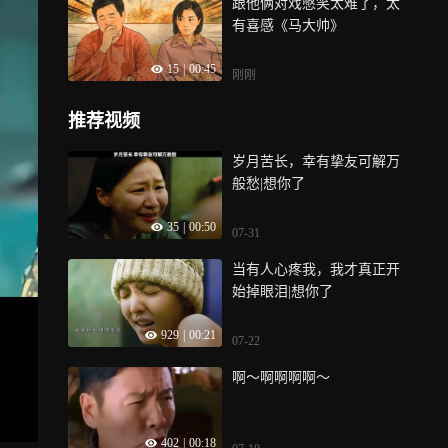
跟他俩对戏憋笑太难了，太
有喜感《马大帅》
15
|
00:45
刚刚
推荐视频
岁月苦长，幸有挚友可解万
般愁|想你了
35
|
00:50
07-31
当有人心疼我，我才真正开
始掉眼泪|想你了
929
|
00:21
07-22
啊～啊啊啊啊～
402
|
00:18