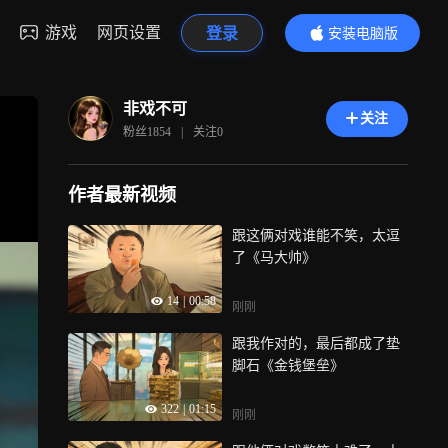
游戏
网页设置
登录
安装电脑版
内容更精彩
非戏不可
关注
粉丝
1854
|
关注
0
作者最新视频
跟这俩对戏谁能不笑，太逗
了《马大帅》
14
|
00:58
刚刚
跟我作对的，最后都成了垫
脚石《金钱堡垒》
322
|
01:15
刚刚