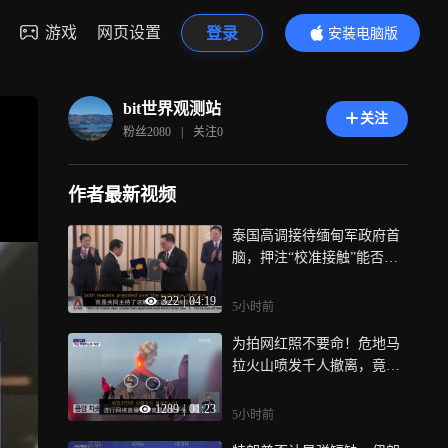
游戏
网页设置
登录
安装电脑版
内容更精彩
bit世界观测站
关注
粉丝
2080
|
关注
0
作者最新视频
泰国高调接待缅甸军政府首
脑，押注“校准接触”能否打
破东盟僵局？
322
|
04:19
5小时前
为拍网红照不要命！危地马
拉火山喷发千人撤离，竟有
人偷溜山顶直播
1289
|
01:23
5小时前