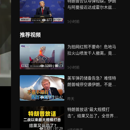
特朗普否认导弹短缺，伊朗
与阿曼接近达成霍尔木兹海
峡通行协议
177
|
02:32
5小时前
推荐视频
为拍网红照不要命！危地马
拉火山喷发千人撤离，竟有
人偷溜山顶直播
1289
|
01:23
5小时前
美军弹药储备告急？难怪特
朗普喊停空袭伊朗，不是不
想是不能
4206
|
03:42
昨天
特朗普放话“最大规模打
击”，结果又怂了，全世界都
得说声谢谢？
1.4万
|
07:29