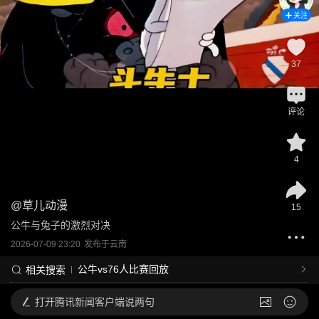
关注
37
评论
4
@
草儿动漫
15
公牛与兔子的激烈对决
2026-07-09 23:20
发布于
云南
公牛vs76人比赛回放
相关搜索
打开
腾讯新闻客户端说两句