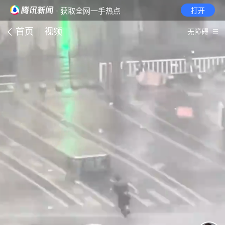
· 获取全网一手热点
打开
首页
视频
无障碍