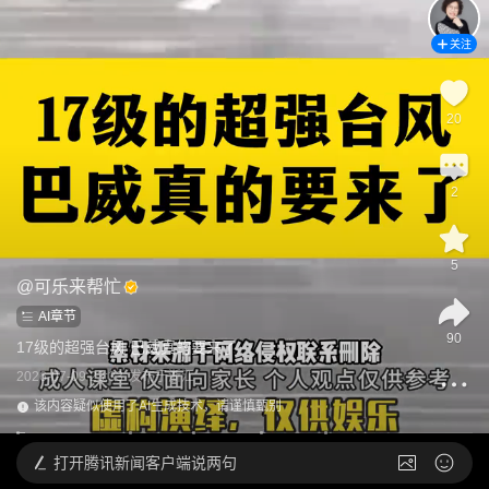
关注
20
2
5
@
可乐来帮忙
AI章节
90
17级的超强台风 巴威真的要来了
2026-07-09 23:33
发布于
浙江
该内容疑似使用了AI生成技术，请谨慎甄别
打开
腾讯新闻客户端说两句