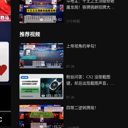
斗地主：千王之王顶级奇葩
屠龙局！铁牌挑衅控牌大
师！结局大逆转
2353
|
01:02
17小时前
推荐视频
上帝视角的单勾！
598
|
01:37
07-28
粉丝问答：CS2 没按截图
键，却总出现截图声音，是
怎么回事？
683
|
00:31
07-26
四带二逆转牌局！
1447
|
01:12