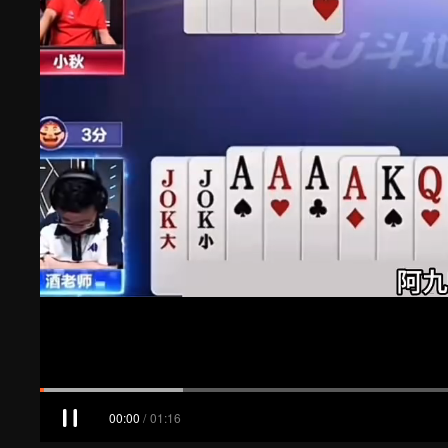
00:00
/
01:16