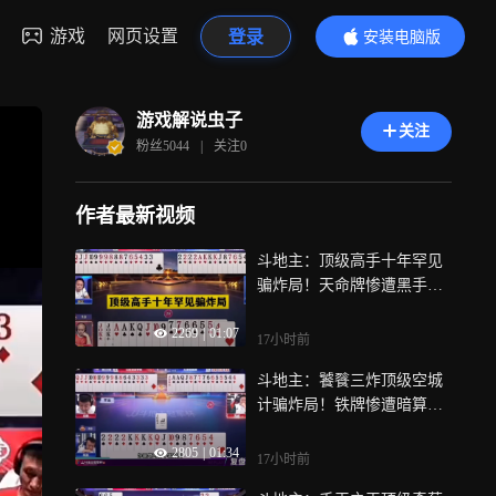
游戏
网页设置
登录
安装电脑版
内容更精彩
游戏解说虫子
关注
粉丝
5044
|
关注
0
作者最新视频
斗地主：顶级高手十年罕见
骗炸局！天命牌惨遭黑手！
结局技惊四座
2269
|
01:07
17小时前
斗地主：饕餮三炸顶级空城
计骗炸局！铁牌惨遭暗算！
结局直呼过瘾
2805
|
01:34
17小时前