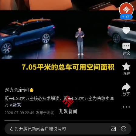
关注
评论
收藏
@
九派新闻
分享
蔚来ES8大五座核心技术解读，蔚来ES8大五座为啥敢卖38
万
 #
蔚来
2026-07-09 22:49
发布于
湖北
打开
腾讯新闻客户端说两句