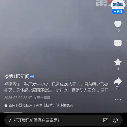
关注
12
1
4
@
第1眼新闻
福建晋江一鞋厂发生火灾，已造成28人死亡，目前明火已被
71
扑灭，具体起火原因还需进一步排查，据消防人员介...
展开
2026-07-09 22:47
发布于
重庆
该内容疑似使用了AI生成技术，请谨慎甄别
打开
腾讯新闻客户端说两句