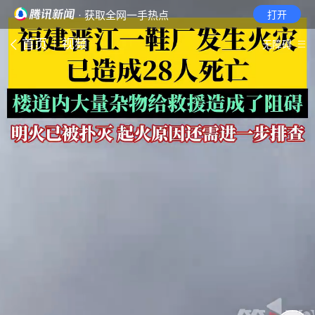
· 获取全网一手热点
打开
首页
视频
无障碍