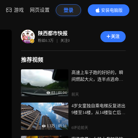
游戏
网页设置
登录
安装电脑版
内容更精彩
陕西都市快报
关注
粉丝
6.3万
|
关注
0
推荐视频
高速上车子跑的好好的，瞬
间燃起大火，连半点逃命的
机会都没有
63
|
01:04
前天
4岁女童独自乘电梯反复进出
9楼至14楼，从14楼坠亡后父
母索赔68万，法院：父母承
1.3万
|
01:16
主责
6评论
前天