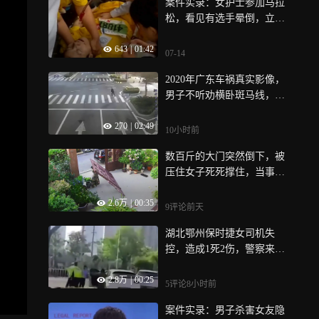
案件实录：女护士参加马拉
松，看见有选手晕倒，立刻
上前配合医护施救
643
|
01:42
07-14
2020年广东车祸真实影像，
男子不听劝横卧斑马线，头
部被碾压
270
|
02:49
10小时前
数百斤的大门突然倒下，被
压住女子死死撑住，当事
人：旁边绿植挡了一下
2.6万
|
00:35
9评论
前天
湖北鄂州保时捷女司机失
控，造成1死2伤，警察来了
下车时非常淡定
2.8万
|
00:25
5评论
8小时前
案件实录：男子杀害女友隐