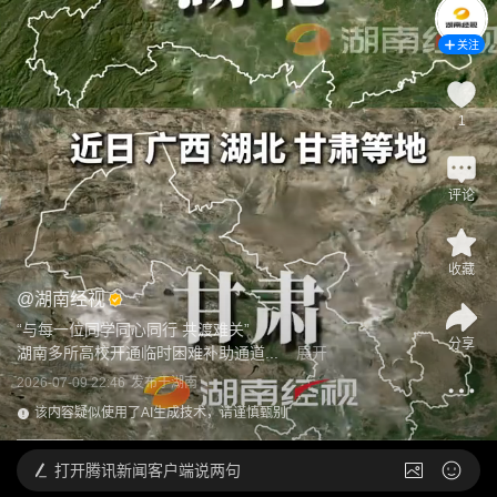
关注
1
评论
收藏
@
湖南经视
“与每一位同学同心同行 共渡难关”

分享
湖南多所高校开通临时困难补助通道...
展开
2026-07-09 22:46
发布于
湖南
该内容疑似使用了AI生成技术，请谨慎甄别
打开
腾讯新闻客户端说两句