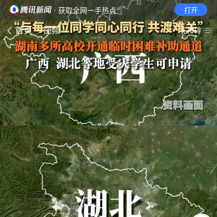
· 获取全网一手热点
打开
首页
视频
无障碍