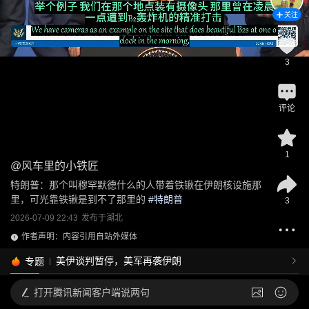
关注
3
评论
1
@
风车里的小铁匠
特朗普：那个叫穆罕默德什么的人带着铁锹在伊朗核设施那
里，可光靠铁锹是到不了那里的
 #
特朗普
3
2026-07-09 22:43
发布于
湖北
作者声明：内容引用自站外媒体
美伊谈判暂停，美军再袭伊朗
专题
打开
腾讯新闻客户端说两句