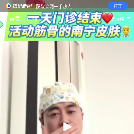
· 获取全网一手热点
打开
首页
视频
无障碍