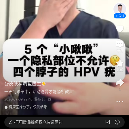
关注
评论
收藏
@
皮肤科周星医生
1
一天门诊结束，活动筋骨才能畅所欲言！
2026-07-09 22:40
发布于
广西
健康医疗分享，仅供参考
打开
腾讯新闻客户端说两句