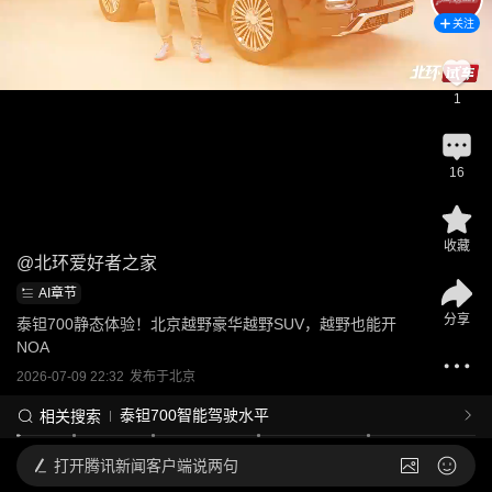
关注
1
16
收藏
@
北环爱好者之家
AI章节
分享
泰钽700静态体验！北京越野豪华越野SUV，越野也能开
NOA
2026-07-09 22:32
发布于
北京
泰钽700智能驾驶水平
相关搜索
打开
腾讯新闻客户端说两句