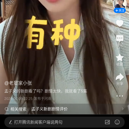
关注
评论
收藏
@
老窦家小张
分享
孟子义的新剧看了吗？剧情太快，我就看了5集
2026-07-09 22:25
发布于
河南
孟子义新剧剧情评价
相关搜索
打开
腾讯新闻客户端说两句