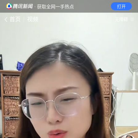
· 获取全网一手热点
打开
首页
视频
无障碍