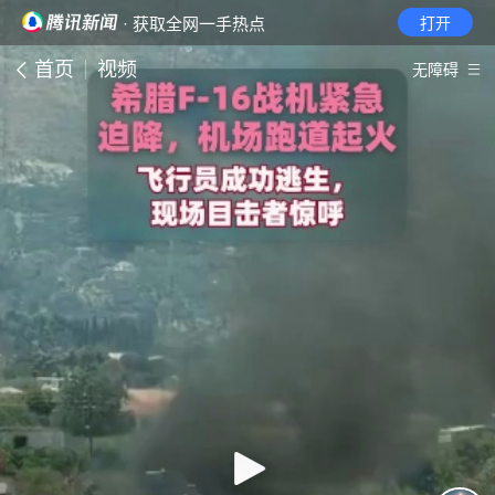
· 获取全网一手热点
打开
首页
视频
无障碍