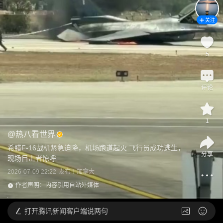
关注
5
评论
1
@
热八看世界
希腊F-16战机紧急迫降，机场跑道起火 飞行员成功逃生，
分享
现场目击者惊呼
2026-07-09 22:22
发布于
加拿大
作者声明：内容引用自站外媒体
打开
腾讯新闻客户端说两句