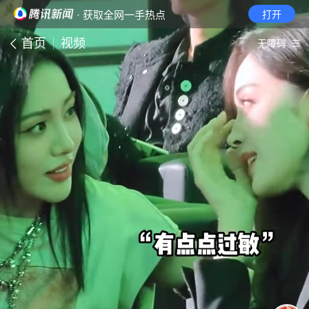
· 获取全网一手热点
打开
首页
视频
无障碍