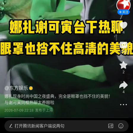
关注
4
评论
2
@
东方娱乐
4
娜扎现身时尚中国之夜盛典，完全是眼罩也挡不住的美貌！
与谢可寅同框热聊太养眼啦
2026-07-09 22:18
发布于
上海
打开
腾讯新闻客户端说两句