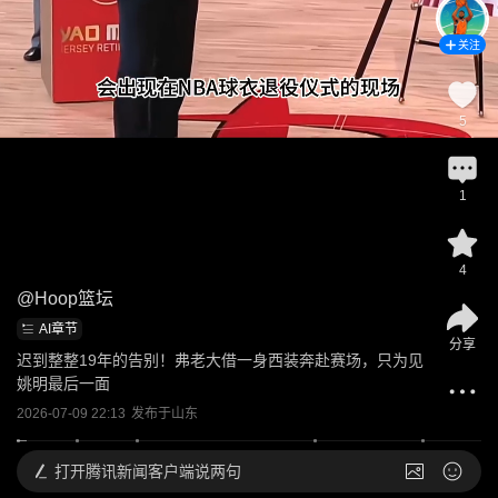
关注
5
1
4
@
Hoop篮坛
AI章节
分享
迟到整整19年的告别！弗老大借一身西装奔赴赛场，只为见
姚明最后一面
2026-07-09 22:13
发布于
山东
打开
腾讯新闻客户端说两句