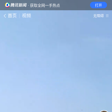
· 获取全网一手热点
打开
首页
视频
无障碍