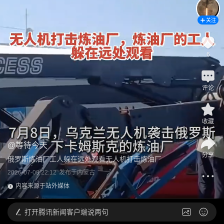
关注
6
评论
收藏
@
等待今天
分享
俄罗斯炼油厂工人躲在远处观看无人机打击炼油厂
2026-07-09 22:12
发布于
内蒙古
内容来源于站外媒体
打开
腾讯新闻客户端说两句