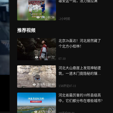
雄安这一周，活力值拉满
106
|
01:56
-2小时前
推荐视频
北京2h直达！河北居然藏了
个北方小桂林！
4553
|
01:22
07-10
河北大山悬崖上发现神秘建
筑，一道木门竟隐秘的镶嵌
在山体之中，这到底是做什
20.6万
|
18:49
么的？
158评论
07-11
河北省最厉害的10所县级高
中，它们都分布在哪些城市?
4.9万
|
03:20