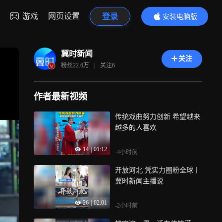
游戏
网页设置
登录
安装电脑版
内容更精彩
冀时新闻
关注
粉丝
22.6万
|
关注
6
作者最新视频
传统戏曲努力创新 希望越来
越多的人喜欢
14
|
01:12
-4小时前
开放河北 凭实力圈粉全球丨
冀时新闻主播说
26
|
02:01
-2小时前