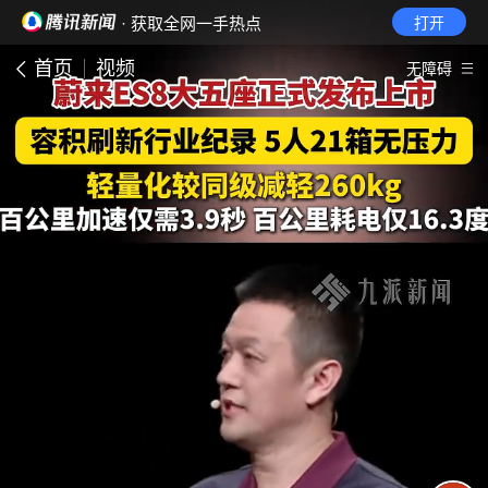
· 获取全网一手热点
打开
首页
视频
无障碍