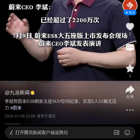
关注
2
2
1
@
九派新闻
分享
李斌称蔚来ES8刷新五座SUV空间纪录，实现5人21箱无压
力
 #
蔚来
2026-07-09 22:09
发布于
湖北
打开
腾讯新闻客户端说两句