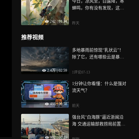
今日，凉风至，白露降，寒
警惕龙卷风 的可能性
蝉鸣，你有没有发现，这几
年上海的蝉鸣越来越响了？
242
|
01:34
不是它们变“吵”了，而是城
昨天
市绿色防控让自然修复，更
让地下蛰伏数年的生命平安
推荐视频
破土，蝉鸣越响，我们的城
市生态越健康！
多地暴雨前惊现“乳状云”！
除了它，还有哪些云是暴雨
的信号？
2.4万
|
02:59
1评论
07-13
1分钟让你看懂：什么是强对
流天气？
466
|
00:58
前天
强台风“白海豚”逼近浙闽沿
海 交通运输部救捞局前置苏
浙闽沿海救助力量
902
|
00:29