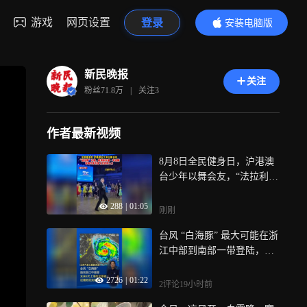
游戏
网页设置
登录
安装电脑版
内容更精彩
新民晚报
关注
粉丝
71.8万
|
关注
3
作者最新视频
8月8日全民健身日，沪港澳
台少年以舞会友，“法拉利”
大叔、裁判谢尔盖・辛金斯
288
|
01:05
带领大家齐跳《龙的传人》
刚刚
台风 “白海豚” 最大可能在浙
江中部到南部一带登陆，它
影响有多大？上海市气象台
2726
|
01:22
首席预报员：台风影响可能
2评论
19小时前
长达4天，上海将风长雨强，