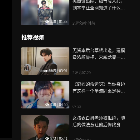
摊煎饼出圈、细节暖人心，
刘宇宁让全网知道了什么叫
“嫁人当嫁刘宇宁”
518
|
01:33
2评论
9小时前
推荐视频
无资本后台草根出道，建模
级浓颜骨相，宋威龙靠一张
脸撕开影视资源壁垒！
3305
|
03:01
2评论
07-20
《奇妙的命运呀》当你身边
有这样一个学渣同桌是种什
么样的体验呢
458
|
04:59
07-23
女孩表白男老师被拒绝，随
后的做法竟让他后悔终身
《鸣龙少年》
973
|
05:41