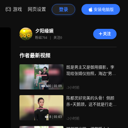
游戏
网页设置
登录
安装电脑版
内容更精彩
夕阳缘娱
关注
粉丝
764
|
关注
0
作者最新视频
既是男主又是御用摄影，李
现给张婧仪拍照，海边“男友
视角”又甜又养眼
680
|
01:09
-3小时前
陈都灵好完美的头骨！侧颜
杀+天鹅颈，这不就是行走的
建模脸吗
8
|
01:03
-2小时前