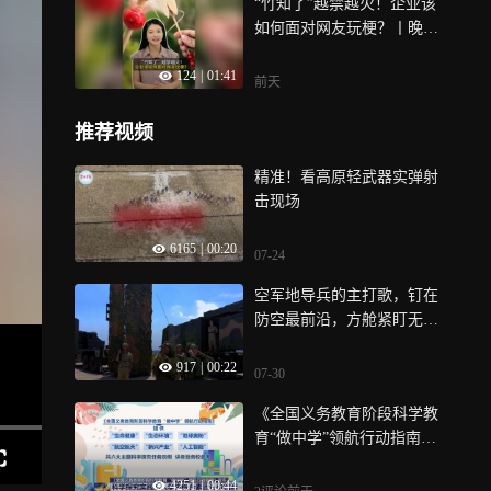
“竹知了”越禁越火！企业该
如何面对网友玩梗？丨晚报T
alk团
124
|
01:41
前天
推荐视频
精准！看高原轻武器实弹射
击现场
6165
|
00:20
07-24
空军地导兵的主打歌，钉在
防空最前沿，方舱紧盯无形
敌，利箭离弦裂长空
917
|
00:22
07-30
《全国义务教育阶段科学教
育“做中学”领航行动指南》
发布 科学探究实践纳入学生
4251
|
00:44
综合素质评价档案