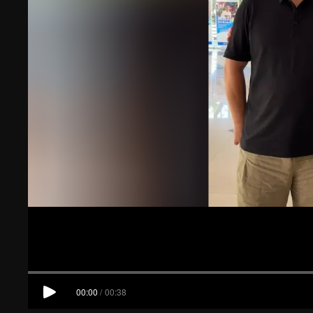
00:00
/
00:38