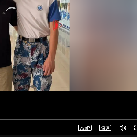
720P
倍速