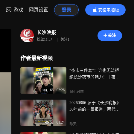
游戏
网页设置
登录
安装电脑版
内容更精彩
长沙晚报
关注
粉丝
11.5万
|
关注
1
作者最新视频
“夜市三件套”：谁也无法拒
绝长沙夜市的魅力！丨夜长
沙 新玩法
166
|
02:26
16小时前
20260806 源于《长沙晚报》
30年前的一篇报道，两代人
接力捐资助学丨晚报Talk团
52
|
01:24
昨天