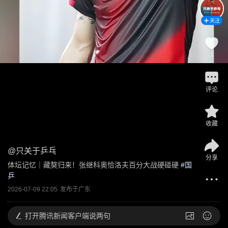
关注
1
评论
收藏
@
只关于乒乓
分享
体坛记忆｜藏獒归来！张继科奥恰洛夫百分大战硬碰硬
 #
国
乒
2026-07-09 22:05
发布于
广东
打开
腾讯新闻客户端说两句