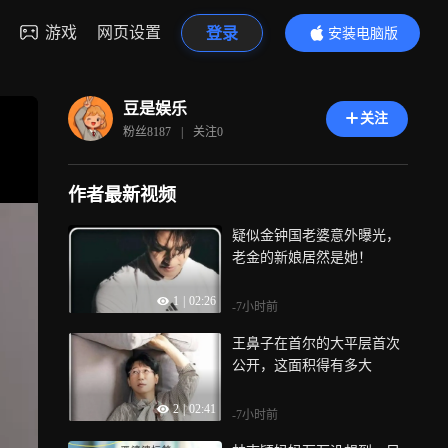
游戏
网页设置
登录
安装电脑版
内容更精彩
豆是娱乐
关注
粉丝
8187
|
关注
0
作者最新视频
疑似金钟国老婆意外曝光，
老金的新娘居然是她！
1
|
02:26
-7小时前
王鼻子在首尔的大平层首次
公开，这面积得有多大
2
|
02:41
-7小时前