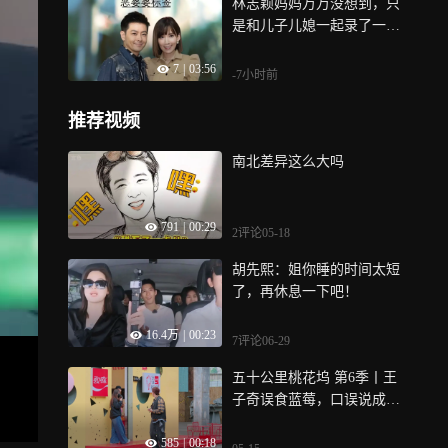
林志颖妈妈万万没想到，只
是和儿子儿媳一起录了一档
综艺，就被贴上“恶婆婆”标
7
|
03:56
签
-7小时前
推荐视频
南北差异这么大吗
791
|
00:29
2评论
05-18
胡先熙：姐你睡的时间太短
了，再休息一下吧！
16.4万
|
00:23
7评论
06-29
五十公里桃花坞 第6季丨王
子奇误食蓝莓，口误说成吃
蜡烛
585
|
00:18