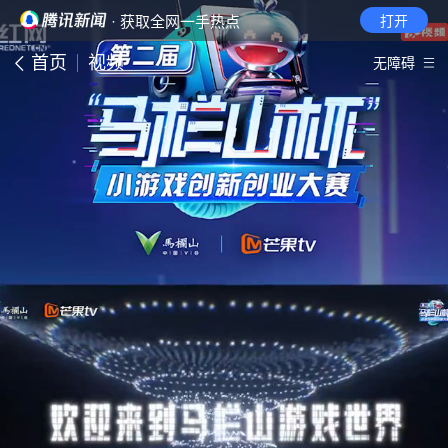
· 获取全网一手热点
打开
首页
视频
无障碍